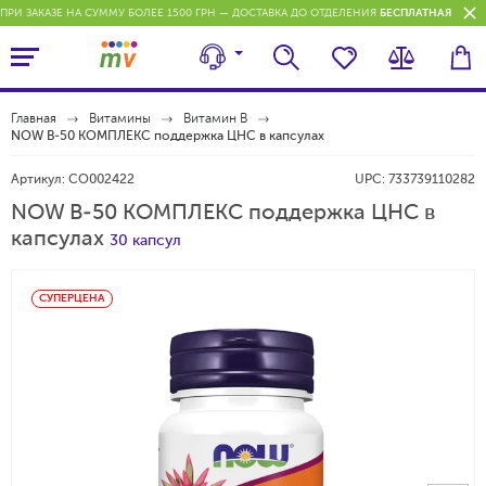
ПРИ ЗАКАЗЕ НА СУММУ БОЛЕЕ 1500 ГРН — ДОСТАВКА ДО ОТДЕЛЕНИЯ
БЕСПЛАТНАЯ
П
Главная
Витамины
Витамин В
NOW В-50 КОМПЛЕКС поддержка ЦНС в капсулах
Артикул:
CO002422
UPC:
733739110282
NOW В-50 КОМПЛЕКС поддержка ЦНС в
капсулах
30 капсул
СУПЕРЦЕНА