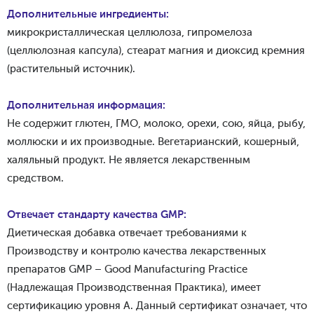
Дополнительные ингредиенты:
микрокристаллическая целлюлоза, гипромелоза
(целлюлозная капсула), стеарат магния и диоксид кремния
(растительный источник).
Дополнительная информация:
Не содержит глютен, ГМО,
молок
о,
орех
и,
со
ю,
я
йца, рыбу,
моллюски и их производные. Вегетарианский, кошерный,
халяльный продукт. Не является лекарственным
средством.
Отвечает стандарту качества GMP:
Диетическая добавка отвечает требованиями к
Производству и контролю качества лекарственных
препаратов GMP – Good Manufacturing Practice
(Надлежащая Производственная Практика), имеет
сертификацию уровня А. Данный сертификат означает, что