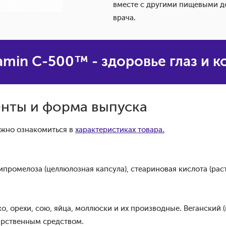
вместе с другими пищевыми д
врача.
amin С-500™ - здоровье глаз и 
нты и форма выпуска
жно ознакомиться в
характеристиках товара
.
промелоза (целлюлозная капсула), стеариновая кислота (рас
ко,
орех
и,
со
ю,
я
йца, моллюски и их производные. Веганский 
карственным средством.