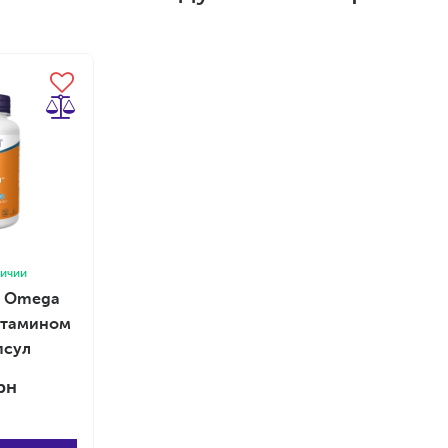
личии
D Оmega
итамином
апсул
рн