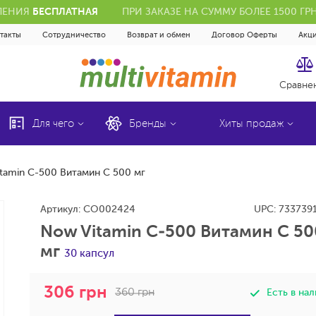
ЕЛЕНИЯ
БЕСПЛАТНАЯ
ПРИ ЗАКАЗЕ НА СУММУ БОЛЕЕ 1500 Г
такты
Сотрудничество
Возврат и обмен
Договор Оферты
Акц
Сравне
Для чего
Бренды
Хиты продаж
tamin С-500 Витамин С 500 мг
Артикул:
CO002424
UPC:
733739
Now Vitamin С-500 Витамин С 50
мг
30 капсул
306
грн
360
грн
Есть в на