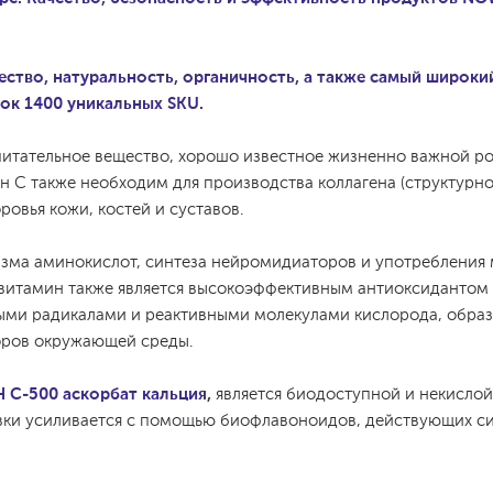
ство, натуральность, органичность, а также самый широки
ок 1400 уникальных SKU.
итательное вещество, хорошо известное жизненно важной ро
 С также необходим для производства коллагена (структурног
овья кожи, костей и суставов.
зма аминокислот, синтеза нейромидиаторов и употребления м
 витамин также является высокоэффективным антиоксидантом 
ыми радикалами и реактивными молекулами кислорода, обр
оров окружающей среды.
 С-500 аскорбат кальция,
является биодоступной и некисло
вки усиливается с помощью биофлавоноидов, действующих с