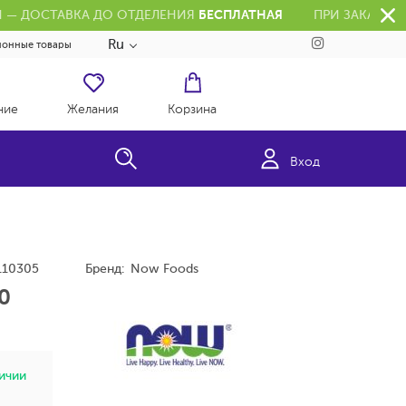
РН — ДОСТАВКА ДО ОТДЕЛЕНИЯ
БЕСПЛАТНАЯ
ПРИ ЗАКАЗЕ 
Ru
ионные товары
ние
Желания
Корзина
Вход
110305
Бренд:
Now Foods
0
личии