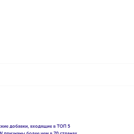
ские добавки, входящие в ТОП 5
 признаны более чем в 70 странах