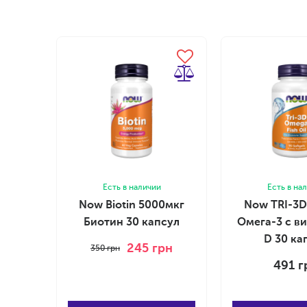
Есть в наличии
Есть в на
Now Biotin 5000мкг
Now TRI-3
Биотин 30 капсул
Омега-3 с в
D 30 к
245
грн
350
грн
491
г