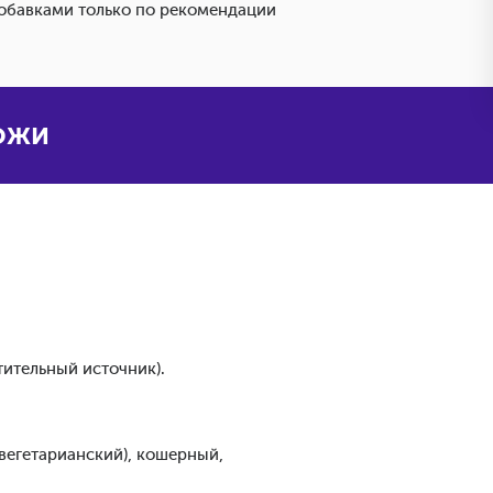
обавками только по рекомендации
кожи
тительный источник).
(вегетарианский), кошерный,