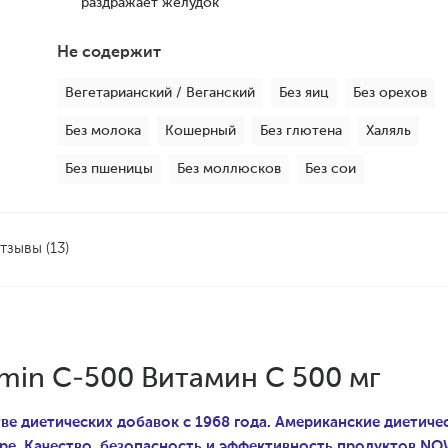
раздражает желудок
Не содержит
Вегетарианский / Веганский
Без яиц
Без орехов
Без молока
Кошерный
Без глютена
Халяль
Без пшеницы
Без моллюсков
Без сои
тзывы (13)
min С-500 Витамин С 500 мг
е диетических добавок с 1968 года. Американские диетиче
ре. Качество, безопасность и эффективность продуктов NOW