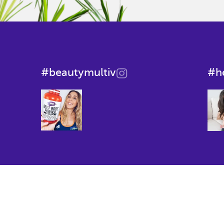
#beautymultiv
#h