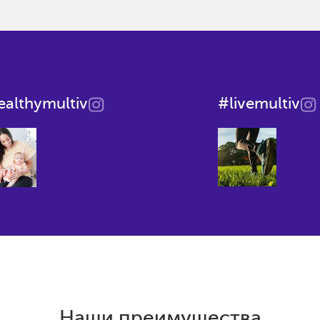
ealthymultiv
#livemultiv
Наши преимущества