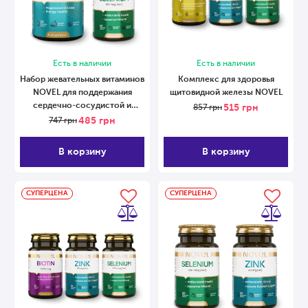
Есть в наличии
Есть в наличии
Набор жевательных витаминов
Комплекс для здоровья
NOVEL для поддержания
щитовидной железы NOVEL
сердечно-сосудистой и
515
грн
857
грн
нервной систем
485
грн
747
грн
В корзину
В корзину
СУПЕРЦЕНА
СУПЕРЦЕНА