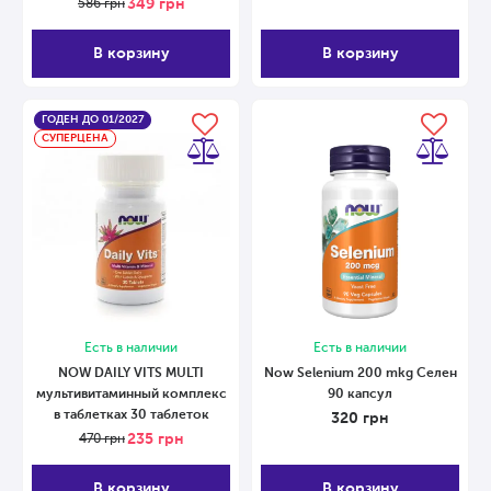
349
грн
586
грн
В корзину
В корзину
ГОДЕН ДО 01/2027
СУПЕРЦЕНА
Есть в наличии
Есть в наличии
NOW DAILY VITS MULTI
Now Selenium 200 mkg Селен
мультивитаминный комплекс
90 капсул
в таблетках 30 таблеток
320
грн
235
грн
470
грн
В корзину
В корзину