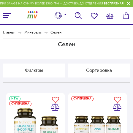
ПРИ ЗАКАЗЕ НА СУММУ БОЛЕЕ 1500 ГРН — ДОСТАВКА ДО ОТДЕЛЕНИЯ
БЕСПЛАТНАЯ
П
Главная
Минералы
Селен
Селен
Фильтры
Cортировка
NEW
СУПЕРЦЕНА
СУПЕРЦЕНА