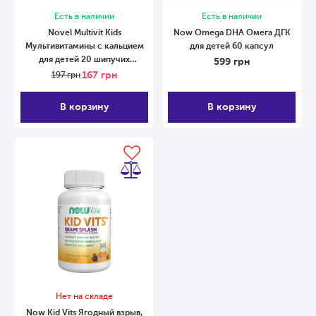
Есть в наличии
Есть в наличии
Novel Multivit Kids
Now Omega DHA Омега ДГК
Мультивитамины с кальцием
для детей 60 капсул
для детей 20 шипучих
599
грн
таблеток
167
грн
197
грн
В корзину
В корзину
Нет на складе
Now Kid Vits Ягодный взрыв,