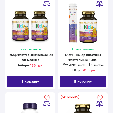
Есть в наличии
Есть в наличии
Набор жевательных витаминов
NOVEL Набор Витамины
для малыша
жевательные КИДС
Мультивитамин + Витамины
436
грн
622
грн
шипучие Multivit Kids
305
грн
508
грн
В корзину
В корзину
СУПЕРЦЕНА