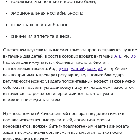
головные, мышечные и костные боли;
эмоциональная нестабильность;
гормональный дисбаланс;
снижения аппетита и веса.
С перечнем неутешительных симптомов запросто справятся лучшие
витамины для детей, в состав которых входят: витамины
А
,
Е
, РР,
D3
(полезен для иммунитета), фолиевая кислота, биотин,
пантотеновая кислота, йод,
цинк
,
магний
,
кальций
и т. д. Очень
важно принимать препарат регулярно, ведь только благодаря
регулярности можно увидеть положительный эффект. Также нужно
соблюдать правильную дозировку на сутки, чаще, чем недостаток
витаминов, встречается гипервитаминоз, так что нужно
внимательно следить за этим.
Нужно запомнить! Качественный препарат не должен иметь в
составе искусственных красителей, ароматизаторов и
консервантов, должен быть гипоаллергенным и активизировать
защитные механизмы организма и назначается только после
консультации с врачом.