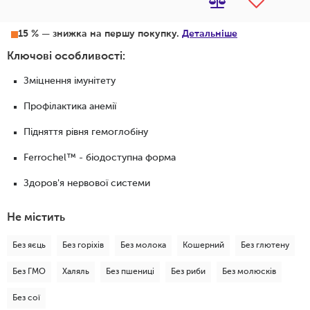
15 % — знижка на першу покупку.
Детальніше
Ключові особливості:
Зміцнення імунітету
Профілактика анемії
Підняття рівня гемоглобіну
Ferrochel™ - біодоступна форма
Здоров'я нервової системи
Не містить
Без яєць
Без горіхів
Без молока
Кошерний
Без глютену
Без ГМО
Халяль
Без пшениці
Без риби
Без молюсків
Без сої