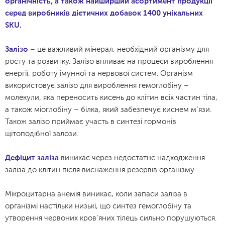
органічність, а також найширший асортимент продукції
серед виробників дієтичних добавок 1400 унікальних
SKU.
Залізо
– це важливий мінерал, необхідний організму для
росту та розвитку. Залізо впливає на процеси вироблення
енергії, роботу імунної та нервової систем. Організм
використовує залізо для вироблення гемоглобіну –
молекули, яка переносить кисень до клітин всіх частин тіла,
а також міоглобіну – білка, який забезпечує киснем м’язи.
Також залізо приймає участь в синтезі гормонів
щітоподібної залози.
Дефіцит заліза
виникає через недостатнє надходження
заліза до клітин після виснаження резервів організму.
Мікроцитарна анемія виникає, коли запаси заліза в
організмі настільки низькі, що синтез гемоглобіну та
утворення червоних кров’яних тілець сильно порушуються.