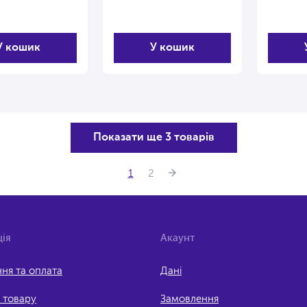
У кошик
У кошик
Показати ще 3 товарів
1
2
ія
Акаунт
ня та оплата
Дані
 товару
Замовлення