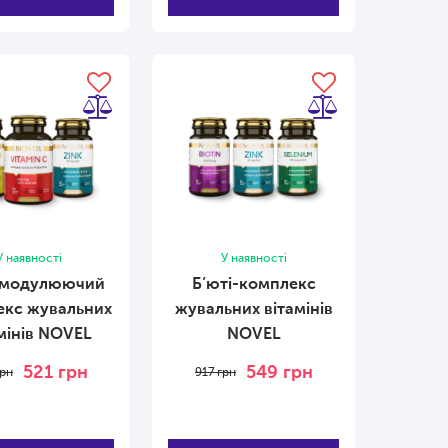
У наявності
У наявності
омодулюючий
Б’юті-комплекс
екс жувальних
жувальних вітамінів
мінів NOVEL
NOVEL
521
грн
549
грн
рн
917
грн