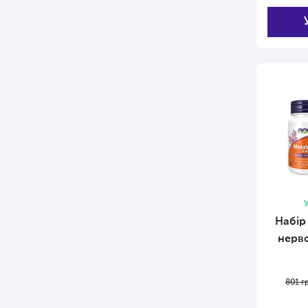
У
Набір 
нерво
801
г