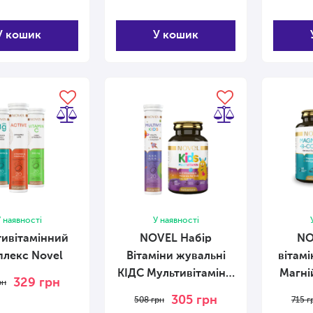
У кошик
У кошик
 наявності
У наявності
ивітамінний
NOVEL Набір
NO
лекс Novel
Вітаміни жувальні
вітамі
КІДС Мультивітамін +
Магні
329
грн
рн
Вітаміни шипучі
305
грн
508
грн
715
г
Multivit Kids