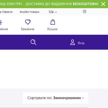
АД 1500 ГРН. - ДОСТАВКА ДО ВІДДІЛЕННЯ
БЕЗКОШТОВНА
Ua
ір Оферти
Акційні товари
няння
Бажання
Кошик
Вхід
Сортувати по:
Замовчуванням