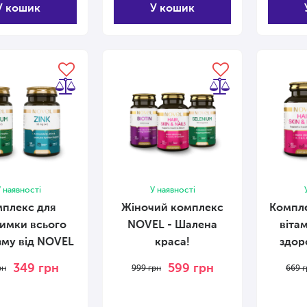
У кошик
У кошик
 наявності
У наявності
плекс для
Жіночий комплекс
Компл
римки всього
NOVEL - Шалена
віта
зму від NOVEL
краса!
здор
349
грн
599
грн
рн
999
грн
669
г