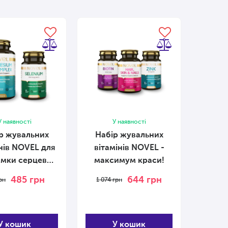
У наявності
У наявності
р жувальних
Набір жувальних
нів NOVEL для
вітамінів NOVEL -
имки серцево-
максимум краси!
ої та нервової
485
грн
644
грн
рн
1 074
грн
систем
У кошик
У кошик