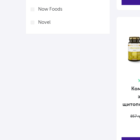
Now Foods
Novel
У
Ком
щитопо
857
г