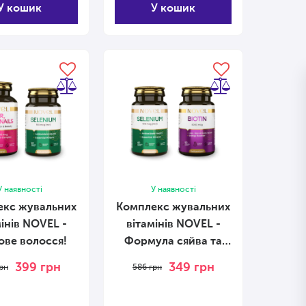
У кошик
У кошик
У наявності
У наявності
екс жувальних
Комплекс жувальних
мінів NOVEL -
вітамінів NOVEL -
ове волосся!
Формула сяйва та
молодості!
399
грн
349
грн
рн
586
грн