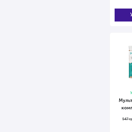
У
Мульт
комп
547
г