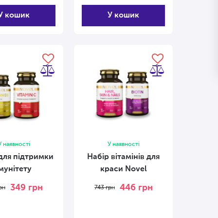
У кошик
У кошик
У наявності
У наявності
для підтримки
Набір вітамінів для
імунітету
краси Novel
349
грн
446
грн
рн
743
грн