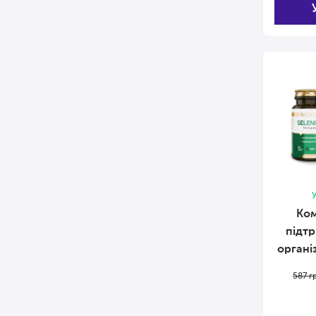
У
Ком
підт
органі
587
г