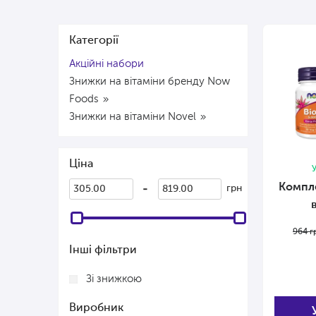
Категорії
Акційні набори
Знижки на вітаміни бренду Now
Foods
Знижки на вітаміни Novel
Ціна
У
Компле
-
грн
964
г
Інші фільтри
Зі знижкою
Виробник