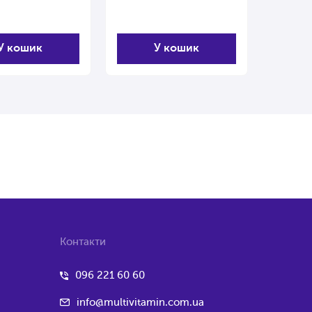
У кошик
У кошик
Контакти
096 221 60 60
info@multivitamin.com.ua