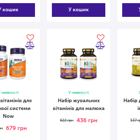
У кошик
У кошик
 наявності
У наявності
вітамінів для
Набір жувальних
Набір 
вої системи
вітамінів для малюка
Now
436
грн
622
грн
537
г
679
грн
рн