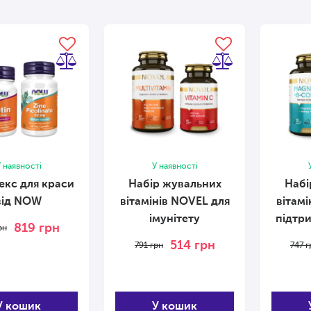
 наявності
У наявності
кс для краси
Набір жувальних
Набі
від NOW
вітамінів NOVEL для
вітамі
імунітету
підтр
819
грн
рн
судинн
514
грн
791
грн
747
г
У кошик
У кошик