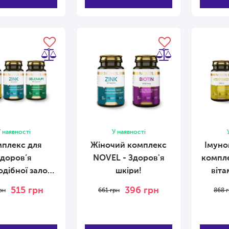
 наявності
У наявності
плекс для
Жіночий комплекс
Імун
здоров’я
NOVEL - Здоров'я
компл
дібної залози
шкіри!
віта
NOVEL
515
грн
396
грн
рн
661
грн
868
г