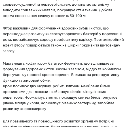
серцево-судинної та нервової систем, допомагає організму
виводити солі важких металів, покращує стан тканин. Добова
норма споживання селену становить 50-100 мг.
Фтор важливий для формування здорових зубів і кісток, що
перешкоджає розвитку кислотоутворюючих бактерій у порожнині
рота, що забезпечує хорошу профілактику карієсу. Протимікробний
ефект фтору поширюється також на шкірні покриви та щитовидну
залозу.
Марганець є кофактором багатьох ферментів, що відповідає за
формування здорових кісток. Разом із залізом, міддю та кобальтом
бере участь у процесі кровотворення. Впливає на репродуктивну
функцію та жировий обмін.
Хром посилює дію інсуліну, робить клітинні мембрани більш
проникними для глюкози та збільшує кількість інсулінових
рецепторів. Нормалізує апетит, покращує синтез білків, регулює
рівень ліпідів у крові, нормалізує рівень холестерину, запобігає
розвитку атеросклерозу.
Для правильного та повноцінного розвитку організму потрібні