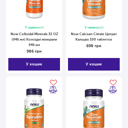
У наявності
У наявності
Now Colloidal Minerals 32 OZ
Now Calcium Citrate Цитрат
(946 мл) Колоїдні мінерали
Кальцію 100 таблеток
946 мл
698
грн
986
грн
У кошик
У кошик