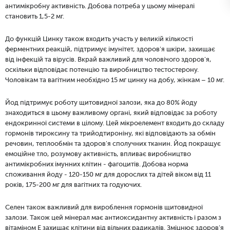
антимікробну активність. Добова потреба у цьому мінералі
становить 1,5-2 мг.
До функцій
Цинку також входить участь у великій кількості
ферментних реакцій, підтримує імунітет, здоров'я шкіри, захищає
від інфекцій та вірусів. Вкрай важливий для чоловічого здоров'я,
оскільки відповідає потенцію та виробництво тестостерону.
Чоловікам та вагітним необхідно 15 мг цинку на добу, жінкам – 10 мг.
Йод підтримує роботу щитовидної залози, яка до 80% йоду
знаходиться в цьому важливому органі, який відповідає за роботу
ендокринної системи в цілому. Цей мікроелемент входить до складу
гормонів тироксину та трийодтироніну, які відповідають за обмін
речовин, теплообмін та здоров'я сполучних тканин. Йод покращує
емоційне тло, розумову активність, впливає виробництво
антимікробних імунних клітин - фагоцитів. Добова норма
споживання йоду - 120-150 мг для дорослих та дітей віком від 11
років, 175-200 мг для вагітних та годуючих.
Селен також важливий для вироблення гормонів щитовидної
залози. Також цей мінерал має антиоксидантну активність і разом з
вітаміном Е захищає клітини від вільних радикалів. Зміцнює здоров'я