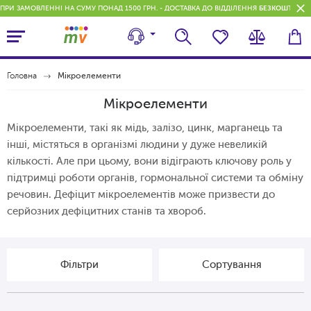
ПРИ ЗАМОВЛЕННІ НА СУМУ ПОНАД 1500 ГРН. - ДОСТАВКА ДО ВІДДІЛЕННЯ
БЕЗКОШТОВН
Головна
Мікроелементи
Мікроелементи
Мікроелементи, такі як мідь, залізо, цинк, марганець та
інші, містяться в організмі людини у дуже невеликій
кількості. Але при цьому, вони відіграють ключову роль у
підтримці роботи органів, гормональної системи та обміну
речовин. Дефіцит мікроелементів може призвести до
серйозних дефіцитних станів та хвороб.
Фільтри
Сортування