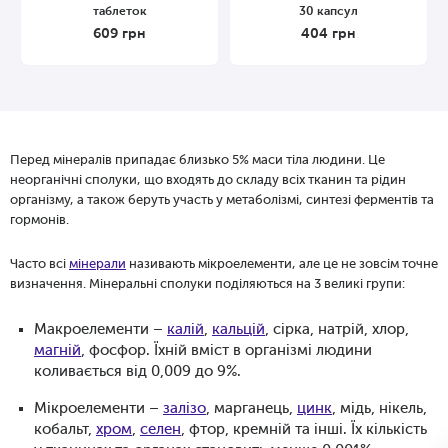
таблеток
30 капсул
609
грн
404
грн
Перед мінералів припадає близько 5% маси тіла людини. Це
неорганічні сполуки, що входять до складу всіх тканин та рідин
організму, а також беруть участь у метаболізмі, синтезі ферментів та
гормонів.
Часто всі
мінерали
називають мікроелементи, але це не зовсім точне
визначення. Мінеральні сполуки поділяються на 3 великі групи:
Макроелементи –
калій
,
кальцій
, сірка, натрій, хлор,
магній
, фосфор. Їхній вміст в організмі людини
коливається від 0,009 до 9%.
Мікроелементи –
залізо
, марганець,
цинк
, мідь, нікель,
кобальт,
хром
,
селен
, фтор, кремній та інші. Їх кількість