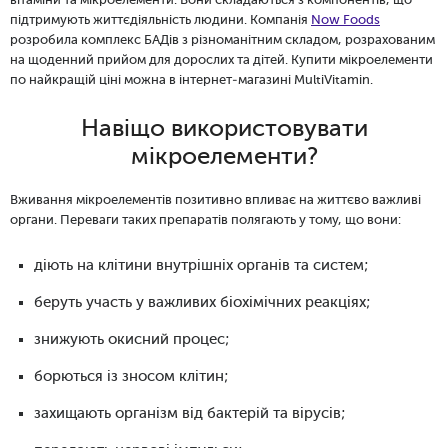
вітаміни та мікроелементи. Вони складаються з компонентів, що
підтримують життєдіяльність людини. Компанія
Now Foods
розробила комплекс БАДів з різноманітним складом, розрахованим
на щоденний прийом для дорослих та дітей. Купити мікроелементи
по найкращій ціні можна в інтернет-магазині MultiVitamin.
Навіщо використовувати
мікроелементи?
Вживання мікроелементів позитивно впливає на життєво важливі
органи. Переваги таких препаратів полягають у тому, що вони:
діють на клітини внутрішніх органів та систем;
беруть участь у важливих біохімічних реакціях;
знижують окисний процес;
борються із зносом клітин;
захищають організм від бактерій та вірусів;