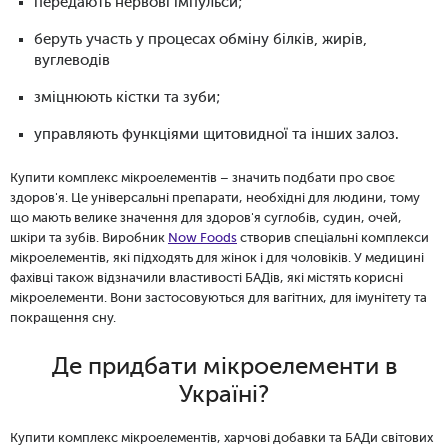
передають нервові імпульси;
беруть участь у процесах обміну білків, жирів,
вуглеводів
зміцнюють кістки та зуби;
управляють функціями щитовидної та інших залоз.
Купити комплекс мікроелементів – значить подбати про своє
здоров'я. Це універсальні препарати, необхідні для людини, тому
що мають велике значення для здоров'я суглобів, судин, очей,
шкіри та зубів. Виробник
Now Foods
створив спеціальні комплекси
мікроелементів, які підходять для жінок і для чоловіків. У медицині
фахівці також відзначили властивості БАДів, які містять корисні
мікроелементи. Вони застосовуються для вагітних, для імунітету та
покращення сну.
Де придбати мікроелементи в
Україні?
Купити комплекс мікроелементів, харчові добавки та БАДи світових