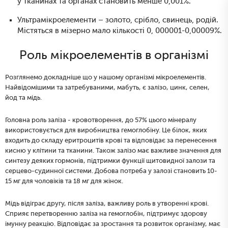
у тканинах та органах становить менше 0,001%.
Ультрамікроелементи – золото, срібло, свинець, родій.
Містяться в мізерно мало кількості 0, 000001-0,00009%.
Роль мікроелементів в організмі
Розглянемо докладніше що у нашому організмі мікроелементів.
Найвідомішими та затребуваними, мабуть, є залізо, цинк, селен,
йод та мідь.
Головна роль заліза - кровотворення, до 57% цього мінералу
використовується для виробництва гемоглобіну. Це білок, яких
входить до складу еритроцитів крові та відповідає за перенесення
кисню у клітини та тканини. Також залізо має важливе значення для
синтезу деяких гормонів, підтримки функції щитовидної залози та
серцево-судинної системи. Добова потреба у залозі становить 10-
15 мг для чоловіків та 18 мг для жінок.
Мідь відіграє другу, після заліза, важливу роль в утворенні крові.
Сприяє перетворенню заліза на гемоглобін, підтримує здорову
імунну реакцію. Відповідає за зростання та розвиток організму, має