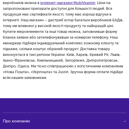
виробників можна в
інтернет-магазині MultiVitamin
. Ціни на
запропоновані препарати доступні для більшості людей. Вся
продукція має сертифікати якості, тому має хороші відгуки в
інтернеті. Наш магазин – дистриб'ютор багатьох виробників БАДів,
тому ми впевнені у високій якості продукту та найкращій ціні.
Купити мікроелементи та інші
товар можна, заповнивши форму
бланка заявки або зателефонувавши за номером телефону. Наш
менеджер підбере індивідуальний комплекс кожному клієнту та
підкаже, скільки коштує обраний продукт. Доставка товару
виконується в такі регіони України: Київ, Харків, Кривий Ріг, Львів,
Івано-Франківськ, Хмельницький, Запоріжжя, Дніпропетровськ,
Дніпро, Одеса. Ми тісно співпрацюємо з логістичними компаніями
«Нова Пошта», «Укрпошта» та Justin. Зручна форма оплати підійде
всім нашим замовникам.
Про компанію