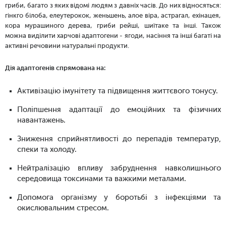
гриби, багато з яких відомі людям з давніх часів. До них відносяться:
гінкго білоба, елеутерокок, женьшень, алое віра, астрагал, ехінацея,
кора мурашиного дерева, гриби рейші, шиїтаке та інші. Також
можна виділити харчові адаптогени - ягоди, насіння та інші багаті на
активні речовини натуральні продукти.
Дія адаптогенів спрямована на:
Активізацію імунітету та підвищення життєвого тонусу.
Поліпшення адаптації до емоційних та фізичних
навантажень.
Зниження сприйнятливості до перепадів температур,
спеки та холоду.
Нейтралізацію впливу забруднення навколишнього
середовища токсинами та важкими металами.
Допомога організму у боротьбі з інфекціями та
окислювальним стресом.