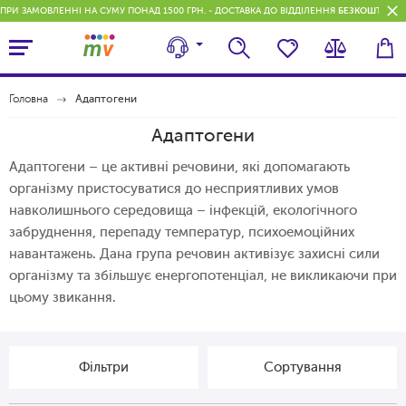
ПРИ ЗАМОВЛЕННІ НА СУМУ ПОНАД 1500 ГРН. - ДОСТАВКА ДО ВІДДІЛЕННЯ
БЕЗКОШТОВН
Головна
Адаптогени
Адаптогени
Адаптогени – це активні речовини, які допомагають
організму пристосуватися до несприятливих умов
навколишнього середовища – інфекцій, екологічного
забруднення, перепаду температур, психоемоційних
навантажень. Дана група речовин активізує захисні сили
організму та збільшує енергопотенціал, не викликаючи при
цьому звикання.
Фільтри
Сортування