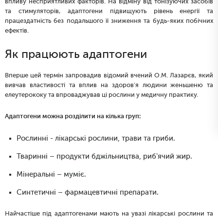
впливу несприятливих факторів. На відміну від тонізуючих засобів
та стимуляторів, адаптогени підвищують рівень енергії та
працездатність без подальшого її зниження та будь-яких побічних
ефектів.
Як працюють адаптогени
Вперше цей термін запровадив відомий вчений О.М. Лазарєв, який
вивчав властивості та вплив на здоров'я людини женьшеню та
елеутерококу та впроваджував ці рослини у медичну практику.
Адаптогени можна розділити на кілька груп:
Рослинні - лікарські рослини, трави та гриби.
Тваринні – продукти бджільництва, риб'ячий жир.
Мінеральні – муміє.
Синтетичні – фармацевтичні препарати.
Найчастіше під адаптогенами мають на увазі лікарські рослини та