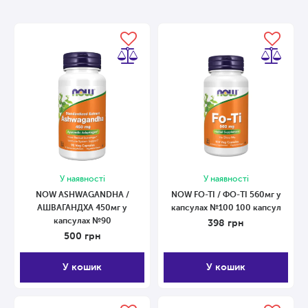
У наявності
У наявності
NOW ASHWAGANDHA /
NOW FO-TI / ФO-ТI 560мг у
АШВАГАНДХА 450мг у
капсулах №100 100 капсул
капсулах №90
398
грн
500
грн
У кошик
У кошик