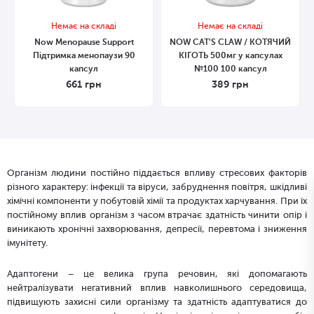
Немає на складі
Немає на складі
Now Menopause Support
NOW CAT'S CLAW / КОТЯЧИЙ
Підтримка менопаузи 90
КІГОТЬ 500мг у капсулах
капсул
№100 100 капсул
661
грн
389
грн
Організм людини постійно піддається впливу стресових факторів
різного характеру: інфекції та віруси, забруднення повітря, шкідливі
хімічні компоненти у побутовій хімії та продуктах харчування. При їх
постійному вплив організм з часом втрачає здатність чинити опір і
виникають хронічні захворювання, депресії, перевтома і зниження
імунітету.
Адаптогени – це велика група речовин, які допомагають
нейтралізувати негативний вплив навколишнього середовища,
підвищують захисні сили організму та здатність адаптуватися до