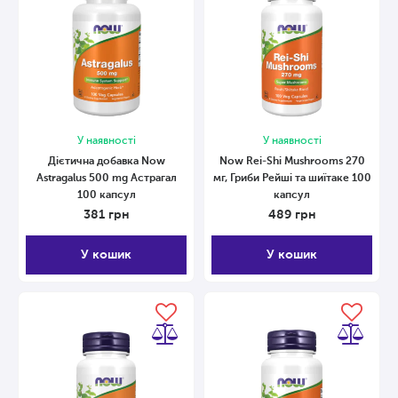
У наявності
У наявності
Дієтична добавка Now
Now Rei-Shi Mushrooms 270
Astragalus 500 mg Астрагал
мг, Гриби Рейші та шиїтаке 100
100 капсул
капсул
381
грн
489
грн
У кошик
У кошик