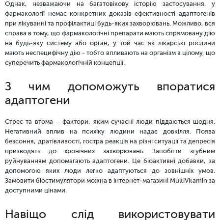
Однак, незважаючи на багатовікову історію застосування, у
фармакології немає конкретних доказів ефективності адаптогенів
при лікуванні та профілактиці будь-яких захворювань. Можливо, вся
справа в тому, що фармакологічні препарати мають спрямовану дію
на будь-яку систему або орган, у той час як лікарські рослини
мають неспецифічну дію - тобто впливають на організм в цілому, що
суперечить фармакологічній концепції.
З чим допоможуть впоратися
адаптогени
Стрес та втома – фактори, яким сучасні люди піддаються щодня.
Негативний вплив на психіку людини надає довкілля. Поява
безсоння, дратівливості, гостра реакція на різні ситуації та депресія
призводять до хронічних захворювань. Запобігти згубним
руйнуванням допомагають адаптогени. Це біоактивні добавки, за
допомогою яких люди легко адаптуються до зовнішніх умов.
Замовити біостимулятори можна в інтернет-магазині MultiVitamin за
доступними цінами.
Навіщо слід використовувати