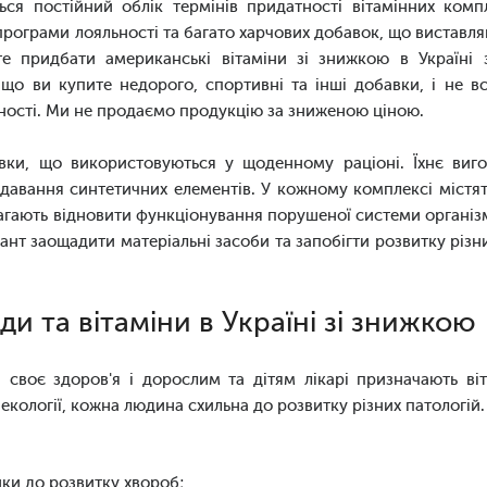
ться постійний облік термінів придатності вітамінних комп
рограми лояльності та багато харчових добавок, що виставля
те придбати американські вітаміни зі знижкою в Україні 
 що ви купите недорого, спортивні та інші добавки, і не вс
ності. Ми не продаємо продукцію за зниженою ціною.
вки, що використовуються у щоденному раціоні. Їхнє виг
одавання синтетичних елементів. У кожному комплексі містять
гають відновити функціонування порушеної системи організму
ріант заощадити матеріальні засоби та запобігти розвитку різ
и та вітаміни в Україні зі знижкою
 своє здоров'я і дорослим та дітям лікарі призначають віт
 екології, кожна людина схильна до розвитку різних патологій.
ики до розвитку хвороб;