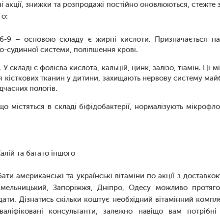
і акції, знижки та розпродажі постійно оновлюються, стежте 
го:
6-9 – основою складу є жирні кислоти. Призначається на
-судинної системи, поліпшення крові.
 У складі є фолієва кислота, кальцій, цинк, залізо, тіамін. Ці
 кісткових тканин у дитини, захищають нервову систему май
часних пологів.
 що містяться в складі біфідобактерії, нормалізують мікроф
Калій та багато іншого
ти американські та українські вітаміни по акції з доставкою 
, Хмельницький, Запоріжжя, Дніпро, Одесу можливо протяг
дати. Дізнатись скільки коштує необхідний вітамінний комп
валіфіковані консультанти, залежно навіщо вам потрібні