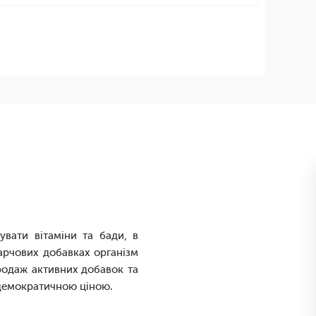
увати вітаміни та бади, в
арчових добавках організм
продаж активних добавок та
а демократичною ціною.