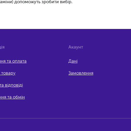
таміни) допоможуть зробити вибір.
ія
Акаунт
ня та оплата
Дані
 товару
Замовлення
а відповіді
ня та обмін