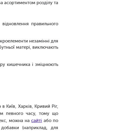
за асортиментом розділу та
 відновлення правильного
 мікроелементи незамінні для
бутньої матері, виключають
лору кишечника і зміцнюють
в Київ, Харків, Кривий Ріг,
ом певного часу, тому що
лекс, можна на
сайті
або по
 добавки (наприклад, для