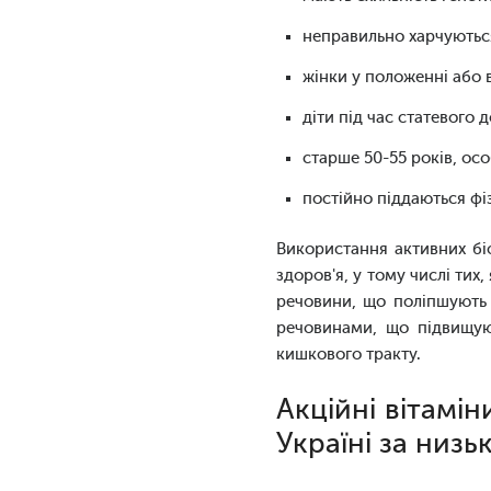
неправильно харчуютьс
жінки у положенні або 
діти під час статевого 
старше 50-55 років, осо
постійно піддаються ф
Використання активних бі
здоров'я, у тому числі тих
речовини, що поліпшують 
речовинами, що підвищуют
кишкового тракту.
Акційні вітамін
Україні за низ