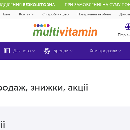
ВІДДІЛЕННЯ
БЕЗКОШТОВНА
ПРИ ЗАМОВЛЕННІ НА СУМУ ПОН
Блог
Контакти
Співробітництво
Повернення та обмін
Догов
Порів
Для чого
Бренди
Хіти продажів
родаж, знижки, акції
ії