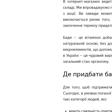
В інтернет-магазині веде
складі. Ми впроваджуємо п
з акції. Ви завжди може
виключається ризик того,
закінчення терміну придат
Бади – це вітамінні доба
натуральній основі, без д
мікроелементів, що допома
в Україні – це чудовий ва
загальний стан організму.
Де придбати бад
Для того, щоб підтримати
Сьогодні, в умовах поганої
такі категорії людей, які:
мають схильність генет