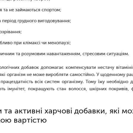
я та не займаються спортом;
в період грудного вигодовування;
дозрівання;
бливо при клімаксі чи менопаузі;
ізичним та розумовим навантаженням, стресовим ситуаціям.
ологічних добавок допомагає компенсувати нестачу вітаміні
, які організм не може виробляти самостійно. У щоденному ра
працездатність всіх систем організму. Тому їжу необхідно
ь імунітет, покращують стан волосся, шкірних покривів,
и та активні харчові добавки, які 
ькою вартістю