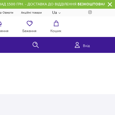
АД 1500 ГРН. - ДОСТАВКА ДО ВІДДІЛЕННЯ
БЕЗКОШТОВНА
Ua
ір Оферти
Акційні товари
няння
Бажання
Кошик
Вхід