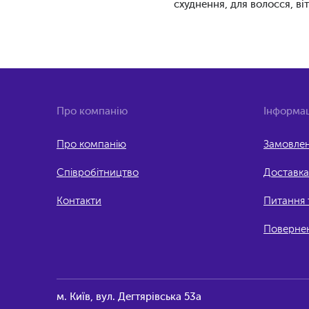
схуднення, для волосся, ві
Про компанію
Інформац
Про компанію
Замовлен
Співробітництво
Доставка
Контакти
Питання т
Повернен
м. Київ, вул. Дегтярівська 53а