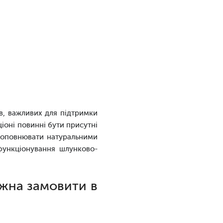
в, важливих для підтримки
ціоні повинні бути присутні
 доповнювати натуральними
 функціонування шлунково-
можна замовити в