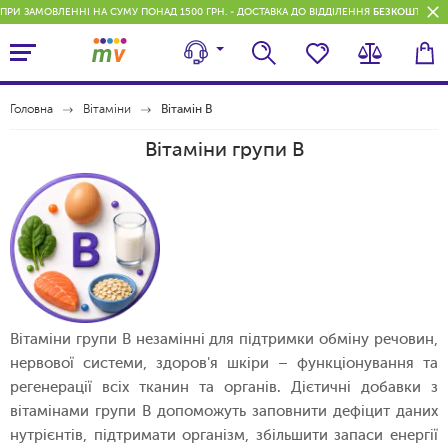
ПРИ ЗАМОВЛЕННІ НА СУМУ ПОНАД 1500 ГРН. - ДОСТАВКА ДО ВІДДІЛЕННЯ
БЕЗКОШТОВН
Головна
Вітаміни
Вітамін В
Вітаміни групи B
Вітаміни групи В незамінні для підтримки обміну речовин,
нервової системи, здоров'я шкіри – функціонування та
регенерації всіх тканин та органів. Дієтичні добавки з
вітамінами групи В допоможуть заповнити дефіцит даних
нутрієнтів, підтримати організм, збільшити запаси енергії