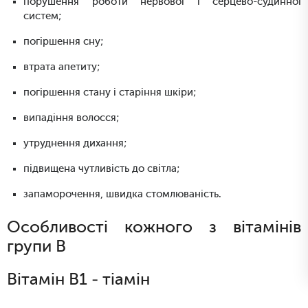
порушення роботи нервової і серцево-судинної
систем;
погіршення сну;
втрата апетиту;
погіршення стану і старіння шкіри;
випадіння волосся;
утруднення дихання;
підвищена чутливість до світла;
запаморочення, швидка стомлюваність.
Особливості кожного з вітамінів
групи B
Вітамін B1 - тіамін