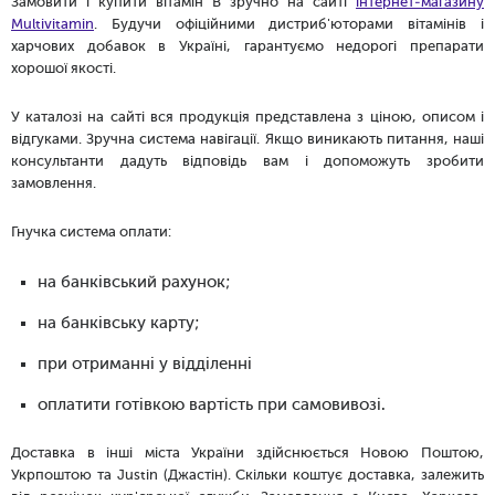
Замовити і купити вітамін B зручно на сайті
інтернет-магазину
Multivitamin
. Будучи офіційними дистриб'юторами вітамінів і
харчових добавок в Україні, гарантуємо недорогі препарати
хорошої якості.
У каталозі на сайті вся продукція представлена ​​з ціною, описом і
відгуками. Зручна система навігації. Якщо виникають питання, наші
консультанти дадуть відповідь вам і допоможуть зробити
замовлення.
Гнучка система оплати:
на банківський рахунок;
на банківську карту;
при отриманні у відділенні
оплатити готівкою вартість при самовивозі.
Доставка в інші міста України здійснюється Новою Поштою,
Укрпоштою та Justin (Джастін). Скільки коштує доставка, залежить