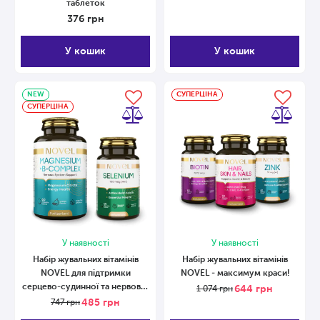
таблеток
376
грн
У кошик
У кошик
NEW
СУПЕРЦІНА
СУПЕРЦІНА
У наявності
У наявності
Набір жувальних вітамінів
Набір жувальних вітамінів
NOVEL для підтримки
NOVEL - максимум краси!
серцево-судинної та нервової
644
грн
1 074
грн
систем
485
грн
747
грн