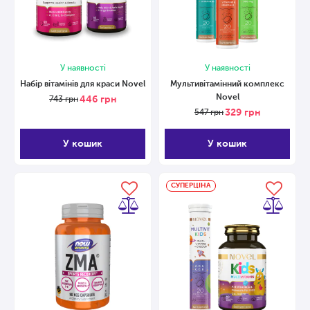
У наявності
У наявності
Набір вітамінів для краси Novel
Мультивітамінний комплекс
Novel
446
грн
743
грн
329
грн
547
грн
У кошик
У кошик
СУПЕРЦІНА