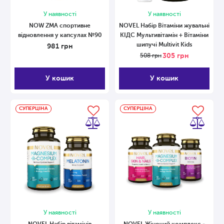
У наявності
У наявності
NOW ZMA спортивне
NOVEL Набір Вітаміни жувальні
відновлення у капсулах №90
КІДС Мультивітамін + Вітаміни
шипучі Multivit Kids
981
грн
305
грн
508
грн
У кошик
У кошик
СУПЕРЦІНА
СУПЕРЦІНА
У наявності
У наявності