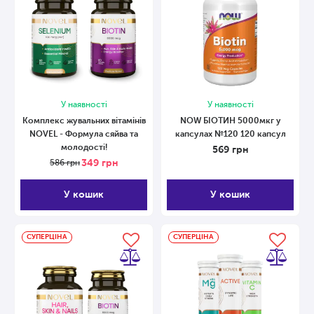
У наявності
У наявності
Комплекс жувальних вітамінів
NOW БІОТИН 5000мкг у
NOVEL - Формула сяйва та
капсулах №120 120 капсул
молодості!
569
грн
349
грн
586
грн
У кошик
У кошик
СУПЕРЦІНА
СУПЕРЦІНА