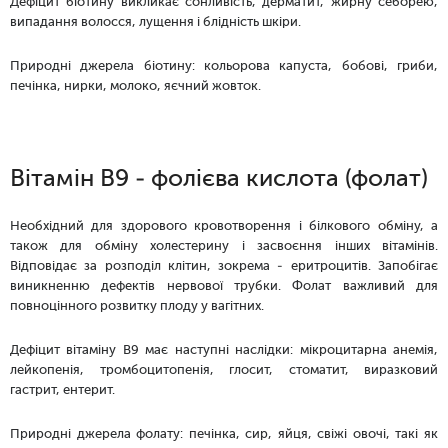
Дефіцит біотину викликає сонливість, дерматит, жирну себорею,
випадання волосся, лущення і блідність шкіри.
Природні джерела біотину: кольорова капуста, бобові, гриби,
печінка, нирки, молоко, яєчний жовток.
Вітамін B9 - фолієва кислота (фолат)
Необхідний для здорового кровотворення і білкового обміну, а
також для обміну холестерину і засвоєння інших вітамінів.
Відповідає за розподіл клітин, зокрема - еритроцитів. Запобігає
виникненню дефектів нервової трубки. Фолат важливий для
повноцінного розвитку плоду у вагітних.
Дефіцит вітаміну B9 має наступні наслідки: мікроцитарна анемія,
лейкопенія, тромбоцитопенія, глосит, стоматит, виразковий
гастрит, ентерит.
Природні джерела фолату: печінка, сир, яйця, свіжі овочі, такі як