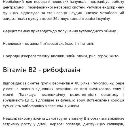
Необхідний для передачі нервових імпульсів, нормалізує роботу
центральної і периферичної нервових систем. Регулює ендокринну
функцію, відповідає за стан серця і судин. Знижує метаболічний
ацидоз і вміст цукру в крові. Збільшує концентрацію інсуліну.
Дефіцит тіаміну призводить до порушення вуглеводного обміну.
Надлишок - до алергії, м'язової слабкості і гіпотонії.
Природні джерела тіаміну: висівки, хлібні злаки, рис, горох, жито.
Вітамін B2 - рибофлавін
Відповідає за синтез групи ферментів АТФ, білка і гемоглобіну, бере
участь в окисно-відновних реакціях, синтезі шлункового соку і
жовчі. Підвищує неспецифічну резистентність організму і
збудливість ЦНС, відповідає за функцію зору. Встановлена хороша
сумісність рибофлавіну з селеном і цинком.
Недолік мікронутрієнта даної групи вітаміну В в організмі викликає
затримку росту у дітей, нервові розлади, дисфункцію капілярів,