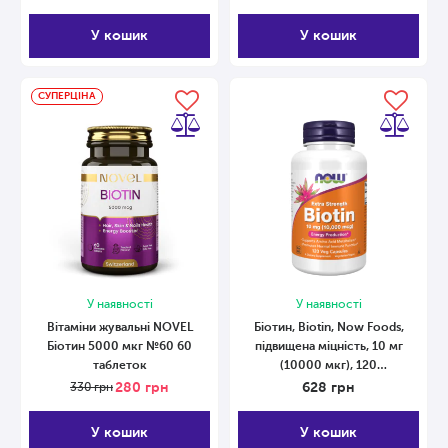
У кошик
У кошик
СУПЕРЦІНА
У наявності
У наявності
Вітаміни жувальні NOVEL
Біотин, Biotin, Now Foods,
Біотин 5000 мкг №60 60
підвищена міцність, 10 мг
таблеток
(10000 мкг), 120
вегетаріанських капсул 120
280
грн
628
грн
330
грн
капсул
У кошик
У кошик