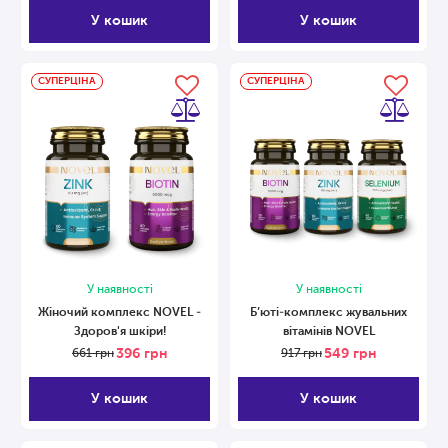
У кошик
У кошик
СУПЕРЦІНА
СУПЕРЦІНА
У наявності
У наявності
Жіночий комплекс NOVEL -
Б’юті-комплекс жувальних
Здоров'я шкіри!
вітамінів NOVEL
396
грн
549
грн
661
грн
917
грн
У кошик
У кошик