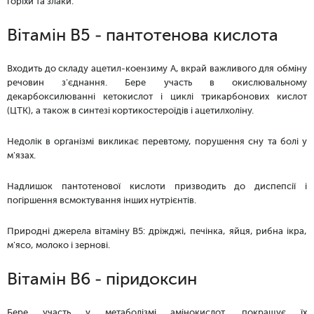
горіхи та злаки.
Вітамін B5 - пантотенова кислота
Входить до складу ацетил-коензиму А, вкрай важливого для обміну
речовин з'єднання. Бере участь в окислювальному
декарбоксилюванні кетокислот і циклі трикарбонових кислот
(ЦТК), а також в синтезі кортикостероїдів і ацетилхоліну.
Недолік в організмі викликає перевтому, порушення сну та болі у
м'язах.
Надлишок пантотенової кислоти призводить до диспепсії і
погіршення всмоктування інших нутрієнтів.
Природні джерела вітаміну В5: дріжджі, печінка, яйця, рибна ікра,
м'ясо, молоко і зернові.
Вітамін B6 - піридоксин
Бере участь у метаболізмі амінокислот, покращує їх