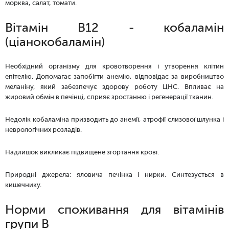
морква, салат, томати.
Вітамін B12 - кобаламін
(ціанокобаламін)
Необхідний організму для кровотворення і утворення клітин
епітелію. Допомагає запобігти анемію, відповідає за виробництво
меланіну, який забезпечує здорову роботу ЦНС. Впливає на
жировий обмін в печінці, сприяє зростанню і регенерації тканин.
Недолік кобаламіна призводить до анемії, атрофії слизової шлунка і
неврологічних розладів.
Надлишок викликає підвищене згортання крові.
Природні джерела: яловича печінка і нирки. Синтезується в
кишечнику.
Норми споживання для вітамінів
групи B