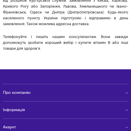
від розцінок кур'єрської служби. Замовлення з Києва, Харкова,
Кривого Рогу або Запоріжжя, Львова, Хмельницького чи Івано-
Франківська, Одеси чи Дніпра (Дніпропетровська), будь-якого
населеного пункту України підготуємо і відправимо в день
замовлення. Також можлива адресна доставка.
Телефонуйте і пишіть нашим консультантам. Вони завжди
допоможуть зробити хороший вибір і купити вітамін B або інші
товари для здоров'я.
Про компанію
Інформація
Акаунт