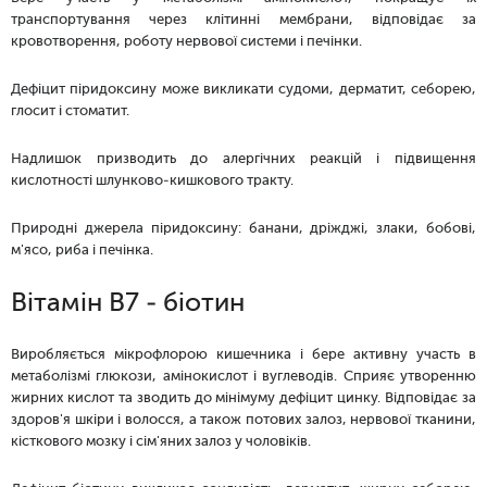
транспортування через клітинні мембрани, відповідає за
кровотворення, роботу нервової системи і печінки.
Дефіцит піридоксину може викликати судоми, дерматит, себорею,
глосит і стоматит.
Надлишок призводить до алергічних реакцій і підвищення
кислотності шлунково-кишкового тракту.
Природні джерела піридоксину: банани, дріжджі, злаки, бобові,
м'ясо, риба і печінка.
Вітамін B7 - біотин
Виробляється мікрофлорою кишечника і бере активну участь в
метаболізмі глюкози, амінокислот і вуглеводів. Сприяє утворенню
жирних кислот та зводить до мінімуму дефіцит цинку. Відповідає за
здоров'я шкіри і волосся, а також потових залоз, нервової тканини,
кісткового мозку і сім'яних залоз у чоловіків.