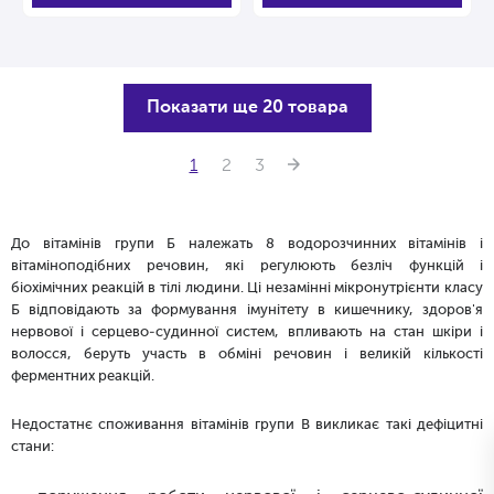
Показати ще 20 товара
1
2
3
До вітамінів групи Б належать 8 водорозчинних вітамінів і
вітаміноподібних речовин, які регулюють безліч функцій і
біохімічних реакцій в тілі людини. Ці незамінні мікронутрієнти класу
Б відповідають за формування імунітету в кишечнику, здоров'я
нервової і серцево-судинної систем, впливають на стан шкіри і
волосся, беруть участь в обміні речовин і великій кількості
ферментних реакцій.
Недостатнє споживання вітамінів групи B викликає такі дефіцитні
стани: