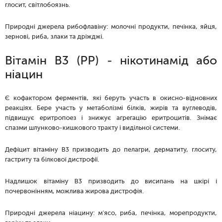
глосит, світлобоязнь.
Природні джерела рибофлавіну: молочні продукти, печінка, яйця,
зернові, риба, злаки та дріжджі.
Вітамін B3 (РР) - нікотинамід або
ніацин
Є кофактором ферментів, які беруть участь в окисно-відновних
реакціях. Бере участь у метаболізмі білків, жирів та вуглеводів,
підвищує еритропоез і знижує агрегацію еритроцитів. Знімає
спазми шлунково-кишкового тракту і видільної системи.
Дефіцит вітаміну В3 призводить до пелагри, дерматиту, глоситу,
гастриту та білкової дистрофії.
Надлишок вітаміну В3 призводить до висипань на шкірі і
почервонінням, можлива жирова дистрофія.
Природні джерела ніацину: м'ясо, риба, печінка, морепродукти,