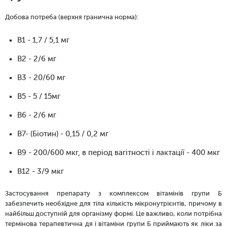
Добова потреба (верхня гранична норма):
В1 - 1,7 / 5,1 мг
В2 - 2/6 мг
В3 - 20/60 мг
В5 - 5 / 15мг
В6 - 2/6 мг
В7- (Біотин) - 0,15 / 0,2 мг
В9 - 200/600 мкг, в період вагітності і лактації - 400 мкг
В12 - 3/9 мкг
Застосування препарату з комплексом вітамінів групи Б
забезпечить необхідне для тіла кількість мікронутрієнтів, причому в
найбільш доступній для організму формі. Це важливо, коли потрібна
термінова терапевтична дя і вітаміни групи Б приймають як ліки за