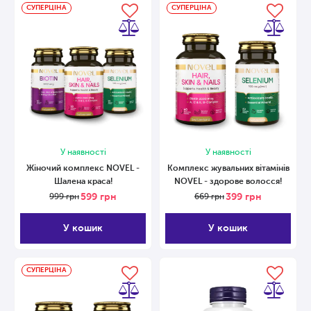
СУПЕРЦІНА
СУПЕРЦІНА
У наявності
У наявності
Жіночий комплекс NOVEL -
Комплекс жувальних вітамінів
Шалена краса!
NOVEL - здорове волосся!
599
грн
399
грн
999
грн
669
грн
У кошик
У кошик
СУПЕРЦІНА