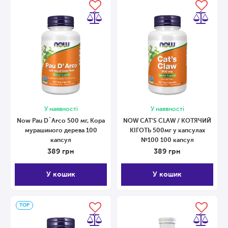
У наявності
У наявності
Now Pau D`Arco 500 мг, Кора
NOW CAT'S CLAW / КОТЯЧИЙ
мурашиного дерева 100
КІГОТЬ 500мг у капсулах
капсул
№100 100 капсул
389
грн
389
грн
У кошик
У кошик
ТОP