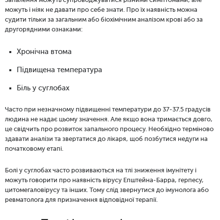
Запалення можуть супроводжуватися різними симптомами, але
можуть і ніяк не давати про себе знати. Про їх наявність можна
судити тільки за загальним або біохімічним аналізом крові або за
другорядними ознаками:
Хронічна втома
Підвищена температура
Біль у суглобах
Часто при незначному підвищенні температури до 37-37.5 градусів
людина не надає цьому значення. Але якщо вона тримається довго,
це свідчить про розвиток запального процесу. Необхідно терміново
здавати аналізи та звертатися до лікаря, щоб позбутися недуги на
початковому етапі.
Болі у суглобах часто розвиваються на тлі зниження імунітету і
можуть говорити про наявність вірусу Епштейна-Барра, герпесу,
цитомегаловірусу та інших. Тому слід звернутися до імунолога або
ревматолога для призначення відповідної терапії.