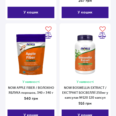
267
грн
У кошик
У кошик
У наявності
У наявності
NOW APPLE FIBER / ВОЛОКНО
NOW BOSWELLIA EXTRACT /
ЯБЛУКА порошок, 340 г 340 г
ЕКСТРАКТ БОСВЕЛЛІЇ 250мг у
капсулах №120 120 капсул
540
грн
916
грн
У кошик
У кошик