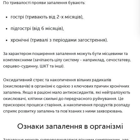
По тривалості прояви запалення бувають:
гострі (тривають від 2-х місяців),
підгострі (від 6 місяців),
хронічні (тривалі з періодами загострення).
За характером поширення запалення можуть бути місцевими та
комплексними (зачіпають цілу систему - наприклад, сечостатеву,
серцево-судинну, ШКТ та інші).
Оксидативний стрес та накопичення вільних радикалів
(окислювачів) в організмі є однією з ключових причин хронічних
запалень. Якщо в раціоні мало антиоксидантів, які нейтралізують
окислювачі, клітини схильні до передчасного руйнування. Це
прискорює процеси старіння, а накопичення продуктів розпаду
сприяє розвитку запалень та пов'язаних з ними захворювань.
Ознаки запалення в організмі