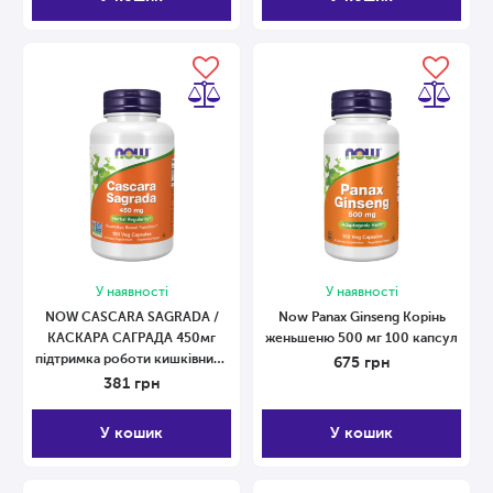
У наявності
У наявності
NOW CASCARA SAGRADA /
Now Panax Ginseng Корінь
КАСКАРА САГРАДА 450мг
женьшеню 500 мг 100 капсул
підтримка роботи кишківника
675
грн
у капсулах №100 100 капсул
381
грн
У кошик
У кошик