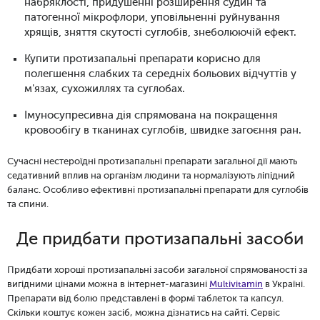
набряклості, придушенні розширення судин та
патогенної мікрофлори, уповільненні руйнування
хрящів, зняття скутості суглобів,
знеболюючій ефект
.
Купити протизапальні препарати корисно для
полегшення слабких та середніх больових відчуттів у
м'язах, сухожиллях та суглобах.
Імуносупресивна дія спрямована на покращення
кровообігу в тканинах суглобів, швидке загоєння ран.
Сучасні
нестероїдні протизапальні препарати загальної дії мають
седативний вплив на організм людини та нормалізують ліпідний
баланс. Особливо ефективні
протизапальні препарати для суглобів
та спини.
Де придбати протизапальні засоби
Придбати хороші протизапальні засоби загальної спрямованості за
вигідними цінами можна в інтернет-магазині
Multivitamin
в Україні.
Препарати
від болю
представлені в формі таблеток та капсул.
Скільки коштує кожен засіб, можна дізнатись на сайті. Сервіс