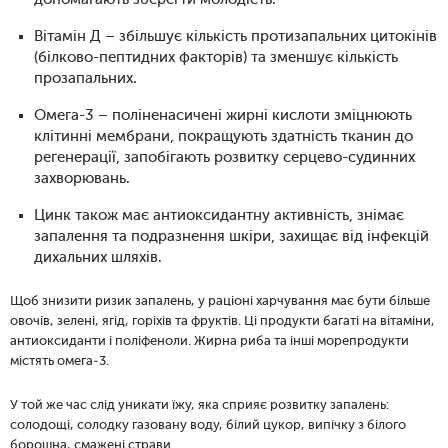
Вітамін Д – збільшує кількість протизапальних цитокінів
(білково-пептидних факторів) та зменшує кількість
прозапальних.
Омега-3 – поліненасичені жирні кислоти зміцнюють
клітинні мембрани, покращують здатність тканин до
регенерації, запобігають розвитку серцево-судинних
захворювань.
Цинк також має антиоксидантну активність, знімає
запалення та подразнення шкіри, захищає від інфекцій
дихальних шляхів.
Щоб знизити ризик запалень, у раціоні харчування має бути більше
овочів, зелені, ягід, горіхів та фруктів. Ці продукти багаті на вітаміни,
антиоксиданти і поліфеноли. Жирна риба та інші морепродукти
містять омега-3.
У той же час слід уникати їжу, яка сприяє розвитку запалень:
солодощі, солодку газовану воду, білий цукор, випічку з білого
борошна, смажені страви.