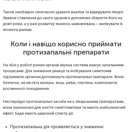
Також необхідно своєчасно здавати аналізи та відвідувати лікаря.
Уважне ставлення до свого здоров'я допоможе зберегти його на
довгі роки, а у разі розвитку якихось захворювань – вилікувати їх
якомога раніше.
Коли і навіщо корисно приймати
протизапальні препарати
На збої у роботі різних органів імунна система реагує запальними
процесами. Для зниження реакції та інгібування симптомів
підтримати організм допоможуть протизапальні препарати. Вони
безпечні, не містять молока, яєць, риби, глютена, компоненти
рослинного походження.
Нестероїдні протизапальні засоби не є лікарськими препаратами,
вони призначені для зняття симптоматики та мають
знеболюючий
ефект
. Бади мають широкий спектр дії.
Протизапальна дія проявляється у зниженні