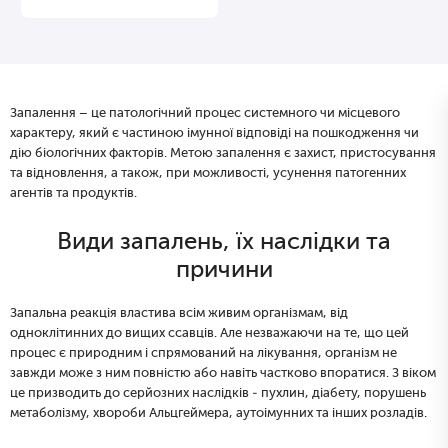
Запалення – це патологічний процес системного чи місцевого
характеру, який є частиною імунної відповіді на пошкодження чи
дію біологічних факторів. Метою запалення є захист, пристосування
та відновлення, а також, при можливості, усунення патогенних
агентів та продуктів.
Види запалень, їх наслідки та
причини
Запальна реакція властива всім живим організмам, від
одноклітинних до вищих ссавців. Але незважаючи на те, що цей
процес є природним і спрямований на лікування, організм не
завжди може з ним повністю або навіть частково впоратися. З віком
це призводить до серйозних наслідків - пухлин, діабету, порушень
метаболізму, хвороби Альцгеймера, аутоімунних та інших розладів.