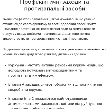
Профілактичні заходи та
протизапальні засоби
Зменшити фактори запалення цілком можливо, якщо уважно
ставитися до свого організму та вести здоровий спосіб життя.
Вживання достатньої кількості якісної води та фізичні вправи
стануть у цьому добрими помічниками.Додатково можна
використовувати
нестероїдні протизапальні препарати.
Підтримати організм допоможуть поживні речовини та вітаміни, які
можна вживати додатково у вигляді дієтичних добавок:
Куркумін - містить активні речовини куркуміноїди, що
володіють потужним антиоксидантним та
протизапальним ефектом.
Вітамін А захищає слизові оболонки від проникнення
мікробів та вірусів.
Вітаміни Е та С вважаються найпотужнішими
антиоксидантами, захищають клітини від руйнування,
допомагають зберегти молодість.