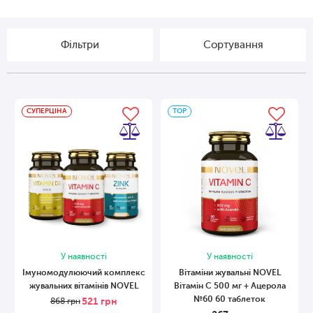
Фільтри
Сортування
СУПЕРЦІНА
ТОP
У наявності
У наявності
Імуномодулюючий комплекс
Вітаміни жувальні NOVEL
жувальних вітамінів NOVEL
Вітамін C 500 мг + Ацерола
№60 60 таблеток
521
грн
868
грн