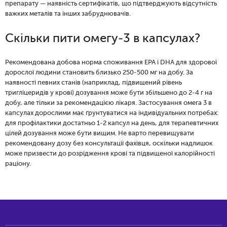
препарату — наявність сертифікатів, що підтверджують відсутність
важких металів та інших забруднювачів.
Скільки пити омегу-3 в капсулах?
Рекомендована добова норма споживання EPA і DHA для здорової
дорослої людини становить близько 250-500 мг на добу. За
наявності певних станів (наприклад, підвищений рівень
тригліцеридів у крові) дозування може бути збільшено до 2-4 г на
добу, але тільки за рекомендацією лікаря. Застосування омега 3 в
капсулах дорослими має ґрунтуватися на індивідуальних потребах:
для профілактики достатньо 1-2 капсул на день, для терапевтичних
цілей дозування може бути вищим. Не варто перевищувати
рекомендовану дозу без консультації фахівця, оскільки надлишок
може призвести до розрідження крові та підвищеної калорійності
раціону.