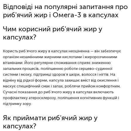
Відповіді на популярні запитання про
риб'ячий жир і Омега-3 в капсулах
Чим корисний риб'ячий жир у
капсулах?
Користь риб'ячого жиру в капсулах неоціненна — він забезпечує
організм незамінними жирними кислотами і жиророзчинними
вітамінами. Його регулярне споживання сприяє зниженню
запальних процесів, поліпшенню роботи серцево-судинної
системи і мозку, підтримці здоров'я шкіри, волосся і нігтів. На
відміну від рідкої форми, капсула захищає вміст від окислення і
маскує специфічний смак і запах, роблячи прийом комфортним.
Сучасні показання до риб'ячого жиру в капсулах включають
профілактику атеросклерозу, поліпшення когнітивних функцій і
підтримку зору.
Як приймати риб'ячий жир у
капсулах?