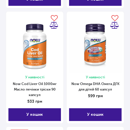
У наявності
У наявності
Now Cod Liver Oil 1000мг
Now Omega DHA Омега ДГК
Масло печінки тріски 90
для дітей 60 капсул
капсул
599
грн
533
грн
У кошик
У кошик