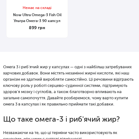
Немає на складі
Now Ultra Оmega-3 Fish Oil
Ультра Омега-3 90 капсул
899
грн
Омега 3 і риб'ячий жир у капсулах — одні з найбільш затребуваних
харчових добавок. Вони містять незамінні жирні кислоти, які наш
організм не здатний виробляти самостійно. Ці речовини відіграють
ключову роль у роботі серцево-судинної системи, підтримують
здоров'я мозку і суглобів, а також благотворно впливають на
загальне самопочуття. Давайте розберемося, чому варто купити
омега 3 в капсулах і як правильно приймати такі добавки.
Що таке омега-3 і риб'ячий жир?
Незважаючи на те, що ці терміни часто використовують як