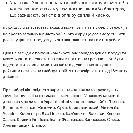
Упаковка. Якісні препарати риб'ячого жиру й омега-3 в
капсулах постачають у темних пляшках або блістерах,
що захищають вміст від впливу світла й кисню.
Виробник має вказувати точний вміст EPA і DHA в кожній капсулі, а
не просто загальну кількість риб'ячого жиру. Це дає змогу оцінити
реальну цінність продукту і його відповідність вашим потребам.
Ціна не завжди є показником якості, але занадто дешеві продукти
можуть містити недостатню кількість активних речовин або бути
недостатньо очищеними. Вивчайте відгуки інших покупців і
рейтинги незалежних лабораторій, які перевіряють склад і безпеку
добавок.
При виборі відповідного варіанта також важливо враховувати
зручність купівлі та отримання замовлення. У нашому магазині
доставка можлива по Україні в різні міста, зокрема: Київ, Полтава,
Вінниця, Черкаси, Житомир, Суми, Кропивницький, Миколаїв,
Чернігів, Кременчук, Біла Церква, Кам'янське, Бровари, Херсон,
Харків, Кривий Ріг, Львів, Івано-Франківськ, Запоріжжя, Одеса,
Хмельницький, Дніпро.