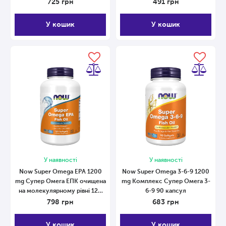
725
грн
491
грн
У кошик
У кошик
У наявності
У наявності
Now Super Omega EPA 1200
Now Super Omega 3-6-9 1200
mg Супер Омега ЕПК очищена
mg Комплекс Супер Омега 3-
на молекулярному рівні 120
6-9 90 капсул
капсул
798
грн
683
грн
У кошик
У кошик