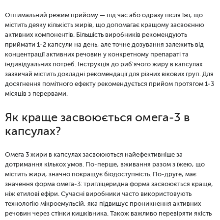
Оптимальний режим прийому — під час або одразу після їжі, що
містить деяку кількість жирів, що допомагає кращому засвоєнню
активних компонентів. Більшість виробників рекомендують
приймати 1-2 капсули на день, але точне дозування залежить від
концентрації активних речовин у конкретному препараті та
індивідуальних потреб. Інструкція до риб'ячого жиру в капсулах
зазвичай містить докладні рекомендації для різних вікових груп. Для
досягнення помітного ефекту рекомендується прийом протягом 1-3
місяців з перервами.
Як краще засвоюється омега-3 в
капсулах?
Омега 3 жири в капсулах засвоюються найефективніше за
дотримання кількох умов. По-перше, вживання разом з їжею, що
містить жири, значно покращує біодоступність. По-друге, має
значення форма омега-3: тригліцеридна форма засвоюється краще,
ніж етилові ефіри. Сучасні виробники часто використовують
технологію мікроемульсій, яка підвищує проникнення активних
речовин через стінки кишківника. Також важливо перевіряти якість