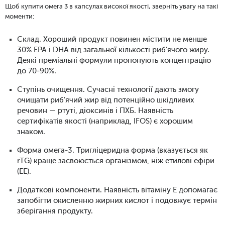
Щоб купити омега 3 в капсулах високої якості, зверніть увагу на такі
моменти:
Склад. Хороший продукт повинен містити не менше
30% EPA і DHA від загальної кількості риб'ячого жиру.
Деякі преміальні формули пропонують концентрацію
до 70-90%.
Ступінь очищення. Сучасні технології дають змогу
очищати риб'ячий жир від потенційно шкідливих
речовин — ртуті, діоксинів і ПХБ. Наявність
сертифікатів якості (наприклад, IFOS) є хорошим
знаком.
Форма омега-3. Тригліцеридна форма (вказується як
rTG) краще засвоюється організмом, ніж етилові ефіри
(EE).
Додаткові компоненти. Наявність вітаміну E допомагає
запобігти окисленню жирних кислот і подовжує термін
зберігання продукту.