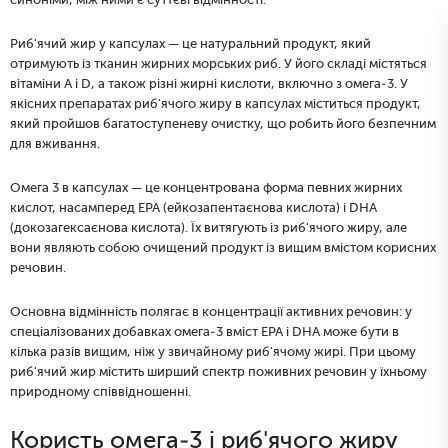
синоніми, між ними є суттєві відмінності.
Риб'ячий жир у капсулах — це натуральний продукт, який
отримують із тканин жирних морських риб. У його складі містяться
вітаміни А і D, а також різні жирні кислоти, включно з омега-3. У
якісних препаратах риб'ячого жиру в капсулах міститься продукт,
який пройшов багатоступеневу очистку, що робить його безпечним
для вживання.
Омега 3 в капсулах — це концентрована форма певних жирних
кислот, насамперед EPA (ейкозапентаєнова кислота) і DHA
(докозагексаєнова кислота). Їх витягують із риб'ячого жиру, але
вони являють собою очищений продукт із вищим вмістом корисних
речовин.
Основна відмінність полягає в концентрації активних речовин: у
спеціалізованих добавках омега-3 вміст EPA і DHA може бути в
кілька разів вищим, ніж у звичайному риб'ячому жирі. При цьому
риб'ячий жир містить ширший спектр поживних речовин у їхньому
природному співвідношенні.
Користь омега-3 і риб'ячого жиру