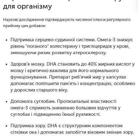
для організму
Наукові дослідження підтверджують численні плюси регулярного
прийому цих добавок:
Підтримка серцево-судинної системи. Омега-3 знижує
рівень "поганого" холестерину і тригліцеридів у крові,
зменшуючи ризик розвитку атеросклерозу.
Здоров'я мозку. DHA становить до 40% жирних кислот у
мозку і критично важлива для його нормального
функціонування. Препарат риб'ячий жир у капсулах
допомагає поліпшити пам'ять і концентрацію, особливо
у дорослих старшого віку.
Допомога суглобам. Протизапальні властивості
омега-3 сприяють зниженню больових відчуттів у
суглобах і підвищенню їхньої рухливості.
Підтримка зору. DHA є структурним компонентом
сітківки ока і допомагає запобігти віковим змінам зору.