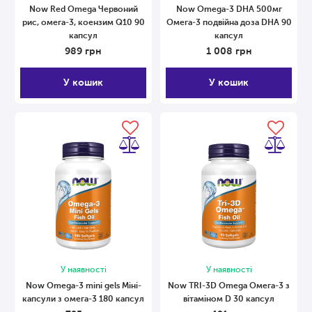
Now Red Omega Червоний
Now Omega-3 DHA 500мг
рис, омега-3, коензим Q10 90
Омега-3 подвійна доза DHA 90
капсул
капсул
989
грн
1 008
грн
У кошик
У кошик
У наявності
У наявності
Now Omega-3 mini gels Міні-
Now TRI-3D Оmega Омега-3 з
капсули з омега-3 180 капсул
вітаміном D 30 капсул