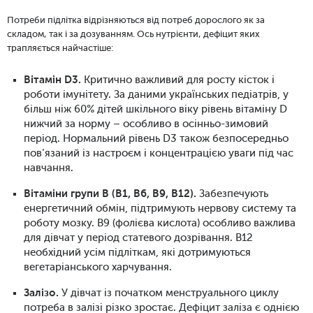
Потреби підлітка відрізняються від потреб дорослого як за
складом, так і за дозуванням. Ось нутрієнти, дефіцит яких
трапляється найчастіше:
Вітамін D3.
Критично важливий для росту кісток і
роботи імунітету. За даними українських педіатрів, у
більш ніж 60% дітей шкільного віку рівень вітаміну D
нижчий за норму – особливо в осінньо-зимовий
період. Нормальний рівень D3 також безпосередньо
пов’язаний із настроєм і концентрацією уваги під час
навчання.
Вітаміни групи B (B1, B6, B9, B12).
Забезпечують
енергетичний обмін, підтримують нервову систему та
роботу мозку. B9 (фолієва кислота) особливо важлива
для дівчат у період статевого дозрівання. B12
необхідний усім підліткам, які дотримуються
вегетаріанського харчування.
Залізо.
У дівчат із початком менструального циклу
потреба в залізі різко зростає. Дефіцит заліза є однією