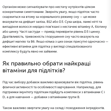
Організм може сигналізувати про нестачу нутрієнтів цілком
конкретними симптомами. Зверніть увагу, якщо підліток часто
скаржиться на втому за нормального режиму сну — це може
вказувати на дефіцит заліза, B12 або D3. Суха шкіра, ламкі нігті та
випадіння волосся нерідко пов’язані з нестачею вітаміну A, біотину
або цинку. Часті застуди — привід перевірити рівень D3 і цинку.
Дратівливість, тривожність і порушення сну часто вказують на
дефіцит магнію та B6. Якщо кілька з цих ознак присутні одночасно —
ефективні вітаміни для підлітка у вигляді спеціалізованого
комплексу будуть явно не зайвими.
Як правильно обрати найкращі
вітаміни для підлітків?
Під час вибору добавок важливо враховувати вік підлітка, рівень
фізичної активності та особливості харчування. Наприклад, для
підтримки імунітету підліткам підійдуть комплекси з вітамінами C і
D, а для навчання — добавки з вітамінами групи B.
Також важливо звертати увагу на склад і походження інгредієнтів.