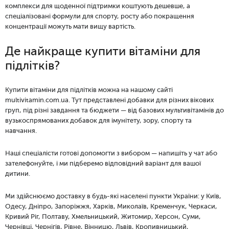
комплекси для щоденної підтримки коштують дешевше, а
спеціалізовані формули для спорту, росту або покращення
концентрації можуть мати вищу вартість.
Де найкраще купити вітаміни для
підлітків?
Купити вітаміни для підлітків можна на нашому сайті
multivitamin.com.ua. Тут представлені добавки для різних вікових
груп, під різні завдання та бюджети — від базових мультивітамінів до
вузькоспрямованих добавок для імунітету, зору, спорту та
навчання.
Наші спеціалісти готові допомогти з вибором — напишіть у чат або
зателефонуйте, і ми підберемо відповідний варіант для вашої
дитини.
Ми здійснюємо доставку в будь-які населені пункти України: у Київ,
Одесу, Дніпро, Запоріжжя, Харків, Миколаїв, Кременчук, Черкаси,
Кривий Ріг, Полтаву, Хмельницький, Житомир, Херсон, Суми,
Чернівці, Чернігів, Рівне, Вінницю, Львів, Кропивницький,