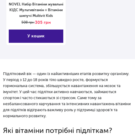
NOVEL Набір Вітаміни жувальні
КІДС Мультивітамін + Вітаміни
шипучі Multivit Kids
305
грн
508
грн
У кошик
Підлітковий вік — один із найактивніших етапів розвитку організму.
У період з 12 до 18 років тіло швидко росте, формується
гормональна система, збільшується навантаження на мозок та
імунітет. У цей час підлітки активно навчаються, займаються
спортом і часто стикаються зі стресом. Саме тому за
незбалансованого харчування та інтенсивних навантажень вітаміни
для підлітків відіграють важливу роль у підтримці здоров’я та
нормального розвитку.
Які вітаміни потрібні підліткам?