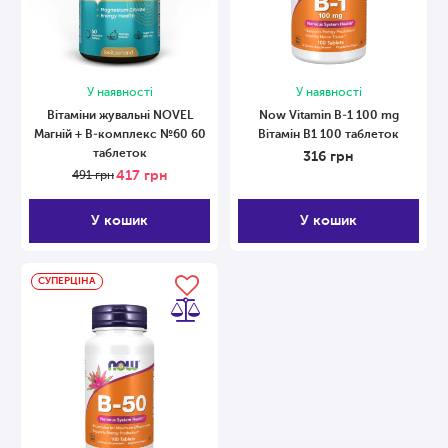
У наявності
У наявності
Вітаміни жувальні NOVEL
Now Vitamin B-1 100 mg
Магній + В-комплекс №60 60
Вітамін В1 100 таблеток
таблеток
316
грн
417
грн
491
грн
У кошик
У кошик
СУПЕРЦІНА