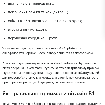
дратівливість, тривожність;
погіршення пам'яті та концентрації;
оніміння або поколювання в ногах та руках;
втрата апетиту, нудота;
порушення координації рухів.
У важких випадках розвивається хвороба бері-бері та
енцефалопатія Верніке – особливо у пацієнтів з алкоголізмом.
Показання до прийому включають гіповітаміноз та відновлення
після операцій. Також тіамін купити варто при тривалому прийомі
діуретиків та високому фізичному навантаженні. Засіб актуальний
для нервової системи, для мозку, для енергії, при стомлюваності,
при нервових розладах. Підходить для чоловіків та жінок.
Як правильно приймати вітамін B1
Тіамін може бути в таблетках та в капсулах. Також в аптеці є ампули