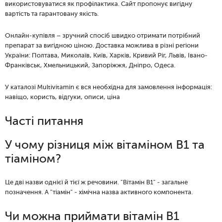
використовуватися як профілактика. Сайт пропонує вигідну
вартість та гарантовану якість.
Онлайн-купівля – зручний спосіб швидко отримати потрібний
препарат за вигідною ціною.
Доставка можлива в різні регіони
України: Полтава, Миколаїв, Київ, Харків, Кривий Ріг, Львів, Івано-
Франківськ, Хмельницький, Запоріжжя, Дніпро, Одеса.
У каталозі Multivitamin є вся необхідна для замовлення інформація:
навіщо, користь, відгуки, описи, ціна
Часті питання
У чому різниця між вітаміном B1 та
тіаміном?
Це дві назви однієї й тієї ж речовини. "Вітамін B1" - загальне
позначення. А "тіамін" - хімічна назва активного компонента.
Чи можна приймати вітамін B1