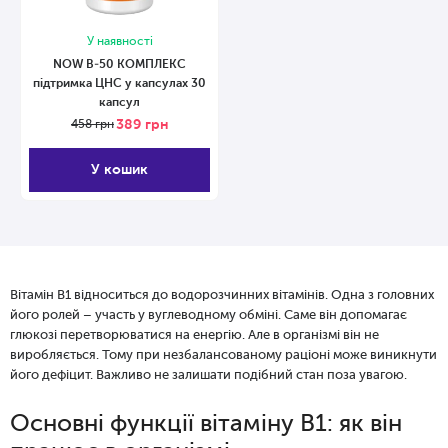
У наявності
NOW В-50 КОМПЛЕКС
підтримка ЦНС у капсулах 30
капсул
389
грн
458
грн
У кошик
Вітамін B1 відноситься до водорозчинних вітамінів. Одна з головних
його ролей – участь у вуглеводному обміні. Саме він допомагає
глюкозі перетворюватися на енергію. Але в організмі він не
виробляється. Тому при незбалансованому раціоні може виникнути
його дефіцит. Важливо не залишати подібний стан поза увагою.
Основні функції вітаміну B1: як він