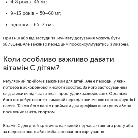
4-8 років -45 мг;
9–13 років – 50–60 мг;
підлітки – 65–75 мг.
При ГРВІ або від застуди та імунітету дозування можуть бути
збільшені. Але важливо перед цим проконсультуватись із лікарем.
Коли особливо важливо давати
вітамін С дітям?
Регулярний прийом є важливим для дітей. Але є періоди, у яких
потреба в аскорбінової кислоти зростає. За його застосуванням
слід стежити під час та після простудних захворювань. Організм
його потребує осінньо-зимовий період, коли менше свіжих фруктів і
овочів. Також його варто приймати для профілактики грипу або за
посилених занять спортом.
Вітамін С для дітей критично важливий під час активного росту або
за недостатнього або незбалансованого харчування.