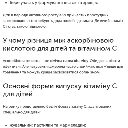
бере участь у формуванні кісток та хрящів.
Діти в періоди активного росту або при частих простудних
захворюваннях потребують додаткової підтримки. Дитячий вітамін
С і стає такою підмогою.
У чому різниця між аскорбіновою
кислотою для дітей та вітаміном С
Аскорбінова кислота – це хімічна назва вітаміну. Обидва варіанти
ефективні. Але натуральні джерела часто сприймаються м'якше для
травлення та можуть краще засвоюватися організмом.
Основні форми випуску вітаміну C
для дітей
На ринку представлено безліч форм вітаміну C, адаптованих
спеціально для дітей:
жувальний: пастилки та мармеладки;