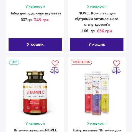
У наявності
У наявності
Набір для підтримки імунітету
NOVEL Комплекс для
підтримки оптимального
349
грн
537
грн
стану здоров'я
636
грн
1 061
грн
У кошик
У кошик
ТОP
СУПЕРЦІНА
У наявності
У наявності
Вітаміни жувальні NOVEL
Набір вітамінів "Вітаміни для