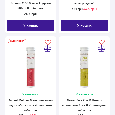
Вітамін C 500 мг + Ацерола
всієї родини"
№60 60 таблеток
345
грн
574
грн
267
грн
У кошик
У кошик
СУПЕРЦІНА
У наявності
У наявності
Novel Multivit Мультивітаміни
Novel Zn + C + D Цинк з
здоров'я та сила 20 шипучих
вітамінами С та Д 20 шипучих
таблеток
таблеток