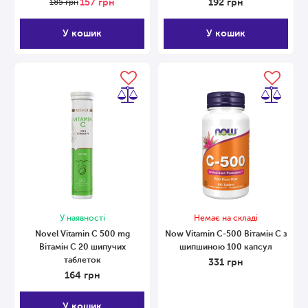
157
грн
192
грн
185
грн
У кошик
У кошик
У наявності
Немає на складі
Novel Vitamin С 500 mg
Now Vitamin С-500 Вітамін С з
Вітамін С 20 шипучих
шипшиною 100 капсул
таблеток
331
грн
164
грн
У кошик