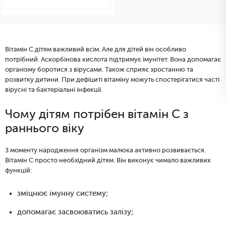
Вітамін C дітям важливий всім. Але для дітей він особливо
потрібний. Аскорбінова кислота підтримує імунітет. Вона допомагає
організму боротися з вірусами. Також сприяє зростанню та
розвитку дитини. При дефіциті вітаміну можуть спостерігатися часті
вірусні та бактеріальні інфекції.
Чому дітям потрібен вітамін C з
раннього віку
З моменту народження організм малюка активно розвивається.
Вітамін C просто необхідний дітям. Він виконує чимало важливих
функцій:
зміцнює імунну систему;
допомагає засвоюватись залізу;