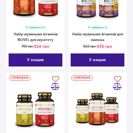
У наявності
У наявності
Набір жувальних вітамінів
Набір жувальних вітамінів для
NOVEL для імунітету
малюка
514
грн
436
грн
791
грн
622
грн
У кошик
У кошик
СУПЕРЦІНА
СУПЕРЦІНА