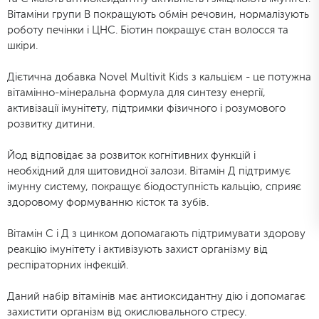
Вітаміни групи В покращують обмін речовин, нормалізують
роботу печінки і ЦНС. Біотин покращує стан волосся та
шкіри.
Дієтична добавка Novel Multivit Kids з кальцієм - це потужна
вітамінно-мінеральна формула для синтезу енергії,
активізації імунітету, підтримки фізичного і розумового
розвитку дитини.
Йод відповідає за розвиток когнітивних функцій і
необхідний для щитовидної залози. Вітамін Д підтримує
імунну систему, покращує біодоступність кальцію, сприяє
здоровому формуванню кісток та зубів.
Вітамін С і Д з цинком допомагають підтримувати здорову
реакцію імунітету і активізують захист організму від
респіраторних інфекцій.
Даний набір вітамінів має антиоксидантну дію і допомагає
захистити організм від окислювального стресу.