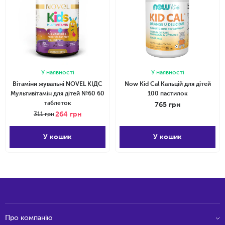
У наявності
У наявності
Вітаміни жувальні NOVEL КІДС
Now Kid Cal Кальцій для дітей
Мультивітамін для дітей №60 60
100 пастилок
таблеток
765
грн
264
грн
311
грн
У кошик
У кошик
Про компанію