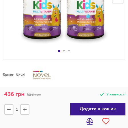
Бренд:
Novel
436
грн
622
грн
У наявності
Додати в кошик