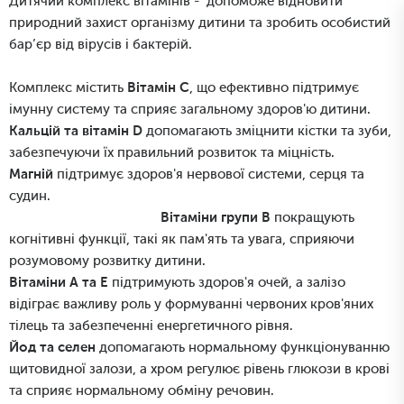
Дитячий комплекс вітамінів - допоможе відновити
природний захист організму дитини та зробить особистий
бар’єр від вірусів і бактерій.
Комплекс містить
Вітамін С
, що ефективно підтримує
імунну систему та сприяє загальному здоров'ю дитини.
Кальцій та вітамін D
допомагають зміцнити кістки та зуби,
забезпечуючи їх правильний розвиток та міцність.
Магній
підтримує здоров'я нервової системи, серця та
судин.
Вітаміни групи В
покращують
когнітивні функції, такі як пам'ять та увага, сприяючи
розумовому розвитку дитини.
Вітаміни А та Е
підтримують здоров'я очей, а залізо
відіграє важливу роль у формуванні червоних кров'яних
тілець та забезпеченні енергетичного рівня.
Йод та селен
допомагають нормальному функціонуванню
щитовидної залози, а хром регулює рівень глюкози в крові
та сприяє нормальному обміну речовин.