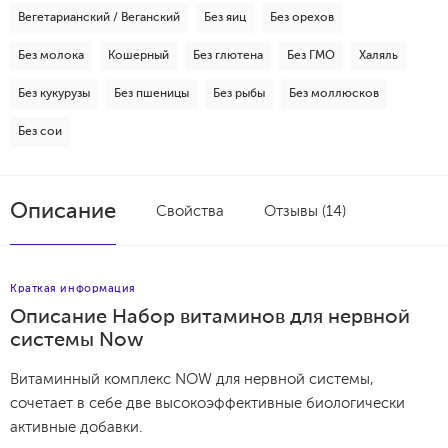
Вегетарианский / Веганский
Без яиц
Без орехов
Без молока
Кошерный
Без глютена
Без ГМО
Халяль
Без кукурузы
Без пшеницы
Без рыбы
Без моллюсков
Без сои
Описание
Свойства
Отзывы (14)
Краткая информация
Описание Набор витаминов для нервной
системы Now
Витаминный комплекс NOW для нервной системы,
сочетает в себе две высокоэффективные биологически
активные добавки.