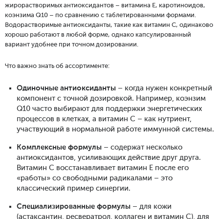
жирорастворимых антиоксидантов – витамина E, каротиноидов,
коэнзима Q10 – по сравнению с таблетированными формами.
Водорастворимые антиоксиданты, такие как витамин C, одинаково
хорошо работают в любой форме, однако капсулированный
вариант удобнее при точном дозировании.
Что важно знать об ассортименте:
Одиночные антиоксиданты
– когда нужен конкретный
компонент с точной дозировкой. Например, коэнзим
Q10 часто выбирают для поддержки энергетических
процессов в клетках, а витамин C – как нутриент,
участвующий в нормальной работе иммунной системы.
Комплексные формулы
– содержат несколько
антиоксидантов, усиливающих действие друг друга.
Витамин C восстанавливает витамин E после его
«работы» со свободными радикалами – это
классический пример синергии.
Специализированные формулы
– для кожи
(астаксантин, ресвератрол, коллаген и витамин C), для