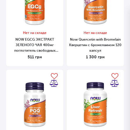
Нет на складе
Нет на складе
NOW EGCG ЭКСТРАКТ
Now Quercetin with Bromelain
ЗЕЛЕНОГО ЧАЯ 400мг
Кверцетин с бромелаином 120
поглотитель свободных
капсул
радикалов в капсулах №90 90
511
грн
1 300
грн
капсул