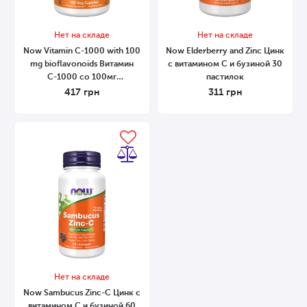
Нет на складе
Нет на складе
Now Vitamin С-1000 with 100
Now Elderberry and Zinc Цинк
mg bioflavonoids Витамин
с витамином С и бузиной 30
С-1000 со 100мг
пастилок
биофлавоноидов 100 капсул
417
грн
311
грн
Нет на складе
Now Sambucus Zinc-C Цинк с
витамином С и бузиной 60