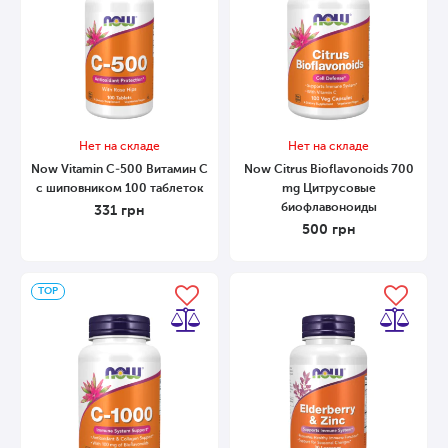
Нет на складе
Нет на складе
Now Vitamin С-500 Витамин С
Now Citrus Bioflavonoids 700
с шиповником 100 таблеток
mg Цитрусовые
биофлавоноиды
331
грн
500
грн
ТОP