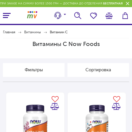
ПРИ ЗАКАЗЕ НА СУММУ БОЛЕЕ 1500 ГРН — ДОСТАВКА ДО ОТДЕЛЕНИЯ
БЕСПЛАТНАЯ
П
Главная
Витамины
Витамин C
Витамины C Now Foods
Фильтры
Cортировка