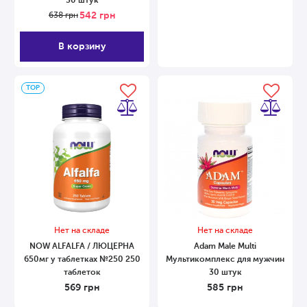
30 штук
542
грн
638
грн
В корзину
ТОP
Нет на складе
Нет на складе
NOW ALFALFA / ЛЮЦЕРНА
Adam Male Multi
650мг у таблетках №250 250
Мультикомплекс для мужчин
таблеток
30 штук
569
грн
585
грн