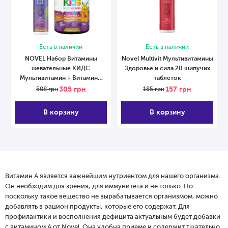
Есть в наличии
Есть в наличии
NOVEL Набор Витамины
Novel Multivit Мультивитамины
жевательные КИДС
Здоровье и сила 20 шипучих
Мультивитамин + Витамины
таблеток
шипучие Multivit Kids
305
грн
157
грн
508
грн
185
грн
В корзину
В корзину
Витамин А является важнейшим нутриентом для нашего организма.
Он необходим для зрения, для иммунитета и не только. Но
поскольку такое вещество не вырабатывается организмом, можно
добавлять в рацион продукты, которые его содержат. Для
профилактики и восполнения дефицита актуальным будет добавки
с витамином А от Novel. Она удобна приеме и содержит тщательно