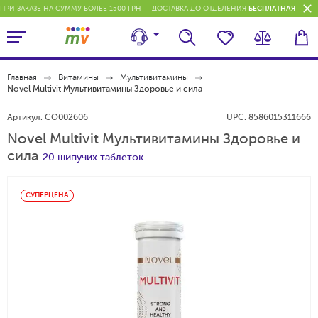
ПРИ ЗАКАЗЕ НА СУММУ БОЛЕЕ 1500 ГРН — ДОСТАВКА ДО ОТДЕЛЕНИЯ
БЕСПЛАТНАЯ
П
Главная
Витамины
Мультивитамины
Novel Multivit Мультивитамины Здоровье и сила
Артикул:
CO002606
UPC:
8586015311666
Novel Multivit Мультивитамины Здоровье и
сила
20 шипучих таблеток
СУПЕРЦЕНА