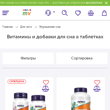
ПРИ ЗАКАЗЕ НА СУММУ БОЛЕЕ 1500 ГРН — ДОСТАВКА ДО ОТДЕЛЕНИЯ
БЕСПЛАТНАЯ
П
Главная
Для чего
Улучшение сна
Витамины и добавки для сна в таблетках
Фильтры
Cортировка
СУПЕРЦЕНА