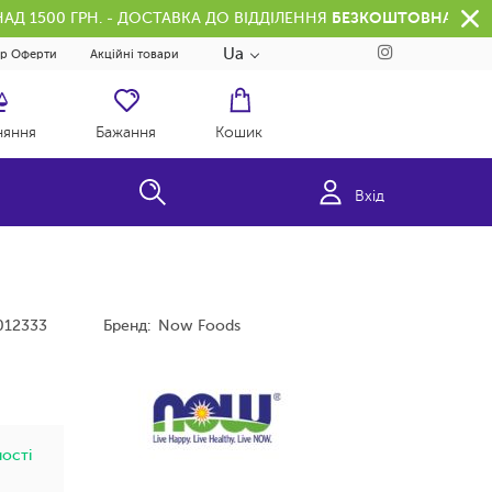
АД 1500 ГРН. - ДОСТАВКА ДО ВІДДІЛЕННЯ
БЕЗКОШТОВНА
Ua
ір Оферти
Акційні товари
няння
Бажання
Кошик
Вхід
012333
Бренд:
Now Foods
ності