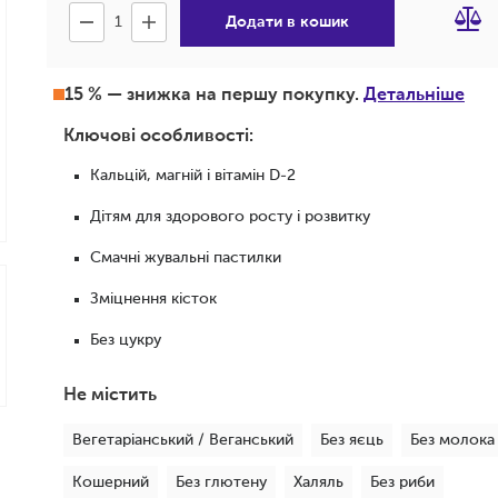
Додати в кошик
15 % — знижка на першу покупку.
Детальніше
Ключові особливості:
Кальцій, магній і вітамін D-2
Дітям для здорового росту і розвитку
Смачні жувальні пастилки
Зміцнення кісток
Без цукру
Не містить
Вегетаріанський / Веганський
Без яєць
Без молока
Кошерний
Без глютену
Халяль
Без риби