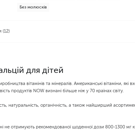
Без молюсків
 (12)
альцій для дітей
иробництва вітамінів та мінералів. Американські вітаміни, які 
ієвість продуктів NOW визнані більше ніж у 70 країнах світу.
ість, натуральність, органічність, а також найширший асортиме
дні не отримують рекомендованої щоденної дози 800-1300 мг к