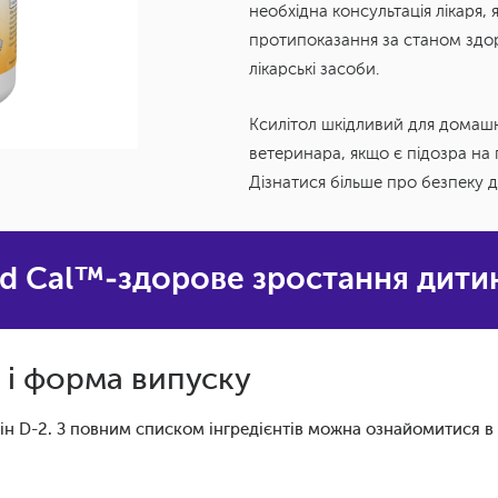
необхідна консультація лікаря, 
протипоказання за станом здор
лікарські засоби.
Ксилітол шкідливий для домашн
ветеринара, якщо є підозра на
Дізнатися більше про безпеку 
id Cal™-здорове зростання дити
и і форма випуску
амін D-2. З повним списком інгредієнтів можна ознайомитися в