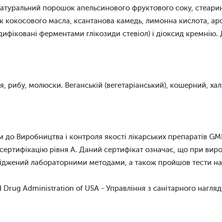
натуральний порошок апельсинового фруктового соку, стеарино
 кокосового масла, ксантанова камедь, лимонна кислота, ар
одифіковані ферментами глікозиди стевіол) і діоксид кремнію.
я, рибу, молюски. Веганській (вегетаріанський), кошерний, ха
 до Виробництва і контроля якості лікарських препаратів GMP
сертифікацію рівня А. Даний сертифікат означає, що при ви
іджений лабораторними методами, а також пройшов тести на ст
Drug Administration of USA - Управління з санітарного нагляду