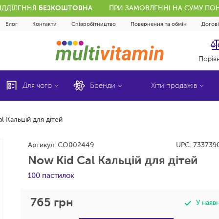
ВІДДІЛЕННЯ
БЕЗКОШТОВНА
ПРИ ЗАМОВЛЕННІ НА СУМУ ПОН
Блог
Контакти
Співробітництво
Повернення та обмін
Догов
Порів
Для чого
Бренди
Хіти продажів
l Кальцій для дітей
Артикул:
CO002449
UPC:
733739
Now Kid Cal Кальцій для дітей
100 пастилок
765
грн
У наяв