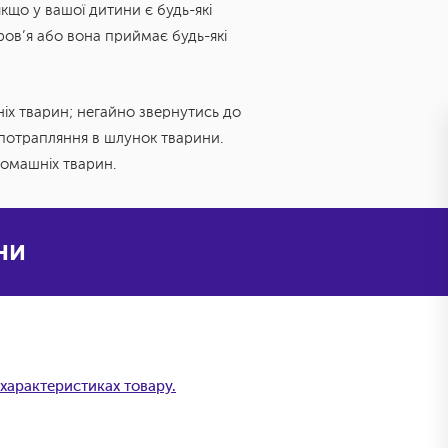
якщо у вашої дитини є будь-які
ов’я або вона приймає будь-які
іх тварин; негайно звернутись до
 потрапляння в шлунок тварини.
домашніх тварин.
ни
характеристиках товару.