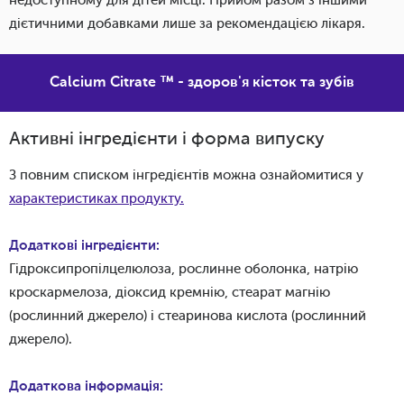
недоступному для дітей місці. Прийом разом з іншими
дієтичними добавками лише за рекомендацією лікаря.
Calcium Citrate ™ - здоров'я кісток та зубів
Активні інгредієнти і форма випуску
З повним списком інгредієнтів можна ознайомитися у
характеристиках продукту.
Додаткові інгредієнти:
Гідроксипропілцелюлоза, рослинне оболонка, натрію
кроскармелоза, діоксид кремнію, стеарат магнію
(рослинний джерело) і стеаринова кислота (рослинний
джерело).
Додаткова інформація: