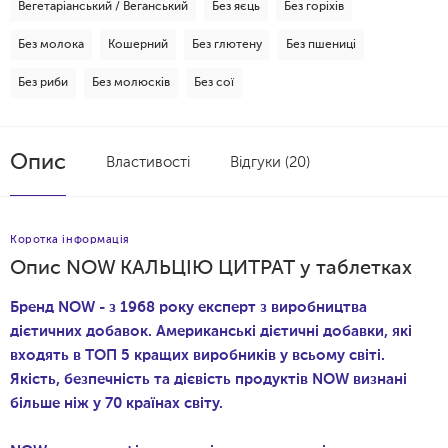
Вегетаріанський / Веганський
Без яєць
Без горіхів
Без молока
Кошерний
Без глютену
Без пшениці
Без риби
Без молюсків
Без сої
Опис
Властивості
Відгуки (20)
Коротка інформація
Опис NOW КАЛЬЦІЮ ЦИТРАТ у таблетках
Бренд NOW - з 1968 року експерт з виробництва
дієтичних добавок. Американські дієтичні добавки, які
входять в ТОП 5 кращих виробників у всьому світі.
Якість, безпечність та дієвість продуктів NOW визнані
більше ніж у 70 країнах світу.