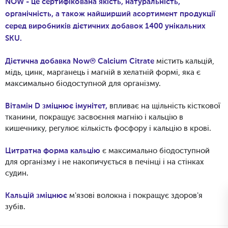
NOW - це сертифікована якість, натуральність,
органічність, а також найширший асортимент продукції
серед виробників дієтичних добавок 1400 унікальних
SKU.
Дієтична добавка Now® Calcium Citrate
містить кальцій,
мідь, цинк, марганець і магній в хелатній формі, яка є
максимально біодоступной для організму.
Вітамін D зміцнює імунітет,
впливає на щільність кісткової
тканини, покращує засвоєння магнію і кальцію в
кишечнику, регулює кількість фосфору і кальцію в крові.
Цитратна форма кальцію
є максимально біодоступной
для організму і не накопичується в печінці і на стінках
судин.
Кальцій зміцнює
м'язові волокна і покращує здоров'я
зубів.