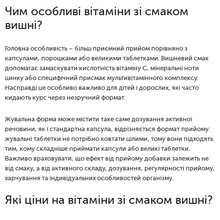
Чим особливі вітаміни зі смаком
вишні?
Головна особливість – більш приємний прийом порівняно з
капсулами, порошками або великими таблетками. Вишневий смак
допомагає замаскувати кислотність вітаміну C, мінеральні ноти
цинку або специфічний присмак мультивітамінного комплексу.
Насправді це особливо важливо для дітей і дорослих, які часто
кидають курс через незручний формат.
Жувальна форма може містити таке саме дозування активної
речовини, як і стандартна капсула, відрізняється формат прийому:
жувальні таблетки не потрібно ковтати цілими, тому вони підходять
тим, кому складніше приймати капсули або великі таблетки.
Важливо враховувати, що ефект від прийому добавки залежить не
від смаку, а від активного складу, дозування, регулярності прийому,
харчування та індивідуальних особливостей організму.
Які ціни на вітаміни зі смаком вишні?