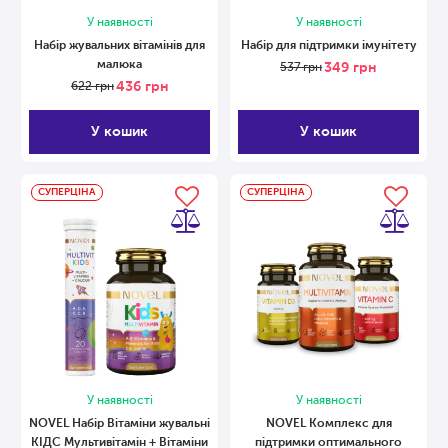
У наявності
У наявності
Набір жувальних вітамінів для
Набір для підтримки імунітету
малюка
349
грн
537
грн
436
грн
622
грн
У кошик
У кошик
СУПЕРЦІНА
СУПЕРЦІНА
У наявності
У наявності
NOVEL Набір Вітаміни жувальні
NOVEL Комплекс для
КІДС Мультивітамін + Вітаміни
підтримки оптимального