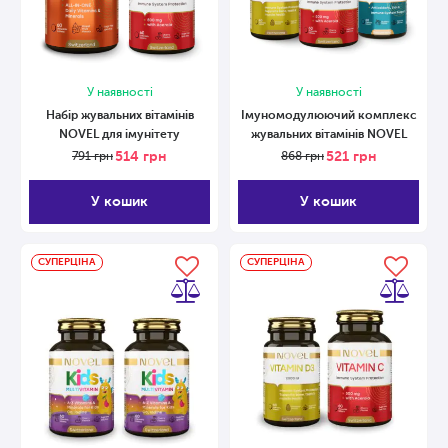
У наявності
У наявності
Набір жувальних вітамінів
Імуномодулюючий комплекс
NOVEL для імунітету
жувальних вітамінів NOVEL
514
грн
521
грн
791
грн
868
грн
У кошик
У кошик
СУПЕРЦІНА
СУПЕРЦІНА