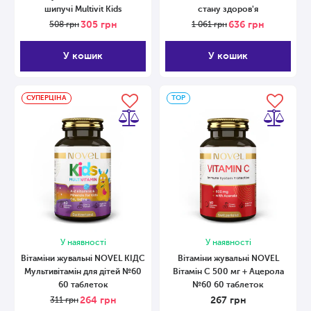
шипучі Multivit Kids
стану здоров'я
305
грн
636
грн
508
грн
1 061
грн
У кошик
У кошик
СУПЕРЦІНА
ТОP
У наявності
У наявності
Вітаміни жувальні NOVEL КІДС
Вітаміни жувальні NOVEL
Мультивітамін для дітей №60
Вітамін C 500 мг + Ацерола
60 таблеток
№60 60 таблеток
264
грн
267
грн
311
грн