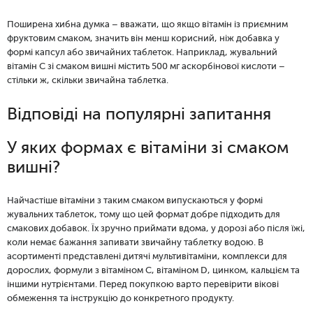
Поширена хибна думка – вважати, що якщо вітамін із приємним
фруктовим смаком, значить він менш корисний, ніж добавка у
формі капсул або звичайних таблеток. Наприклад, жувальний
вітамін С зі смаком вишні містить 500 мг аскорбінової кислоти –
стільки ж, скільки звичайна таблетка.
Відповіді на популярні запитання
У яких формах є вітаміни зі смаком
вишні?
Найчастіше вітаміни з таким смаком випускаються у формі
жувальних таблеток, тому що цей формат добре підходить для
смакових добавок. Їх зручно приймати вдома, у дорозі або після їжі,
коли немає бажання запивати звичайну таблетку водою. В
асортименті представлені дитячі мультивітаміни, комплекси для
дорослих, формули з вітаміном C, вітаміном D, цинком, кальцієм та
іншими нутрієнтами. Перед покупкою варто перевірити вікові
обмеження та інструкцію до конкретного продукту.