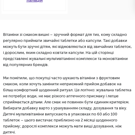
Кальцій
Вітаміни зі смаком вишні – зручний формат для тих, кому складно
регулярно приймати звичайні таблетки або капсули. Такі добавки
можуть бути зручні дітям, які відмовляються від звичайних таблеток,
і дорослим, яким складно ковтати капсули. На цій сторінці
представлені жувальні мультивітамінні комплекси та моновітаміни
від популярних брендів.
Ми помітили, що покупці часто шукають вітаміни з фруктовим
смаком, коли хочуть замінити неприємний прийом добавок на
більш комфортний щоденний ритуал. Це логічно: жувальна таблетка
не потребує води, не має різкого аптечного присмаку і легше
сприймається дітьми. Але смак не повинен бути єдиним критерієм.
Вибирати добавку варто з урахуванням складу, дозування та віку.
Дитячі мультивітаміни випускають в упаковках по 60 або 100
таблеток – цього вистачає приблизно на 2 місяці щоденного
прийому; дорослі комплекси можуть мати вищі дозування, ніж
дитячі.