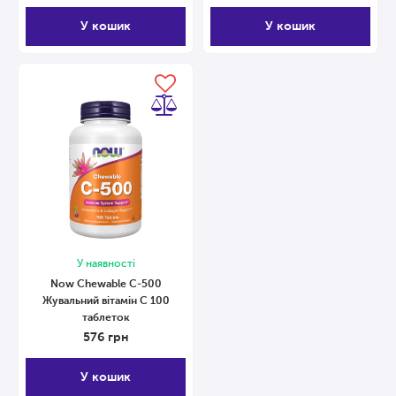
У кошик
У кошик
У наявності
Now Chewable С-500
Жувальний вітамін С 100
таблеток
576
грн
У кошик