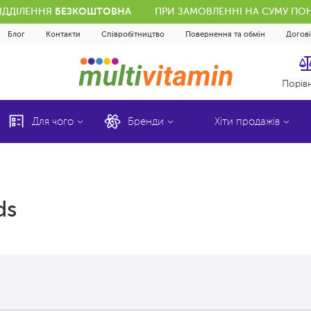
ВІДДІЛЕННЯ
БЕЗКОШТОВНА
ПРИ ЗАМОВЛЕННІ НА СУМУ ПОН
Блог
Контакти
Співробітництво
Повернення та обмін
Догов
Порів
Для чого
Бренди
Хіти продажів
ds