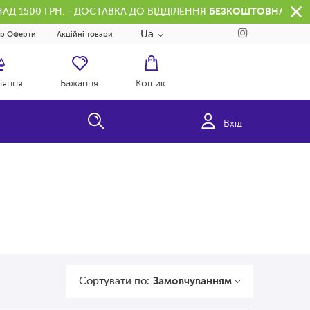
АД 1500 ГРН. - ДОСТАВКА ДО ВІДДІЛЕННЯ
БЕЗКОШТОВНА
Ua
ір Оферти
Акційні товари
няння
Бажання
Кошик
Вхід
Сортувати по:
Замовчуванням