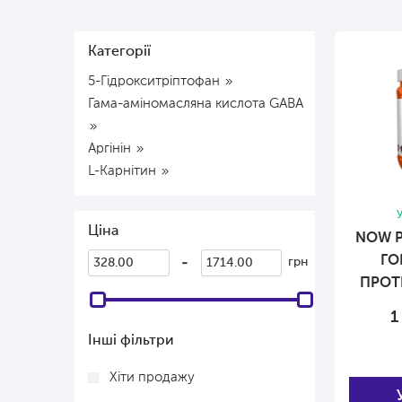
Категорії
5-Гідрокситріптофан
Гама-аміномасляна кислота GABA
Аргінін
L-Карнітин
У
Ціна
NOW P
ГО
-
грн
ПРОТ
1
Інші фільтри
Хіти продажу