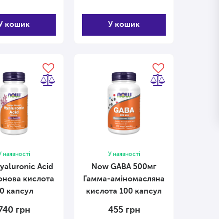
У кошик
У кошик
У наявності
У наявності
aluronic Acid
Now GABA 500мг
онова кислота
Гамма-аміномасляна
0 капсул
кислота 100 капсул
740
грн
455
грн