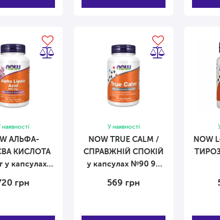
 наявності
У наявності
W АЛЬФА-
NOW TRUE CALM /
NOW L-
ЄВА КИСЛОТА
СПРАВЖНІЙ СПОКІЙ
ТИРОЗИ
г у капсулах
у капсулах №90 90
№120 120 капсул
капсул
720
грн
569
грн