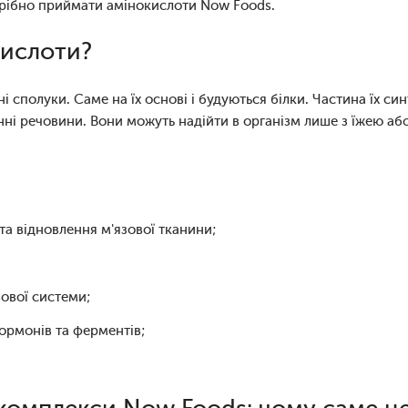
трібно приймати амінокислоти Now Foods.
кислоти?
і сполуки. Саме на їх основі і будуються білки. Частина їх си
нні речовини. Вони можуть надійти в організм лише з їжею або
та відновлення м'язової тканини;
ової системи;
гормонів та ферментів;