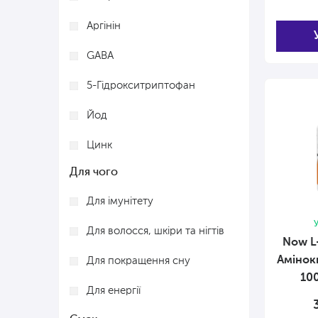
Аргінін
GABA
5-Гідрокситриптофан
Йод
Цинк
Для чого
Селен
Для імунітету
Магній
У
Для волосся, шкіри та нігтів
Кальцій
Now L
Амінок
Для покращення сну
Залізо
10
Для енергії