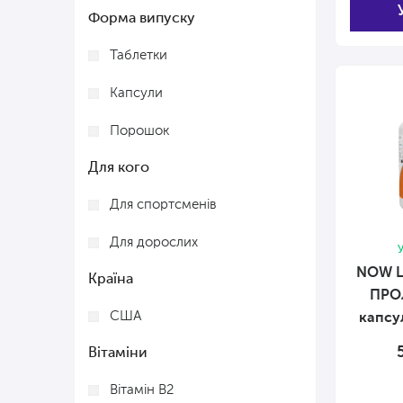
Форма випуску
Без кукурудзи
Таблетки
Без пшениці
Капсули
Без риби
Порошок
Без молюсків
Для кого
Без дріжджів
Для спортсменів
Без сої
Для дорослих
Без цукру
У
NOW L
Країна
Без консервантів
ПРОЛ
США
капсул
Вітаміни
Вітамін В2