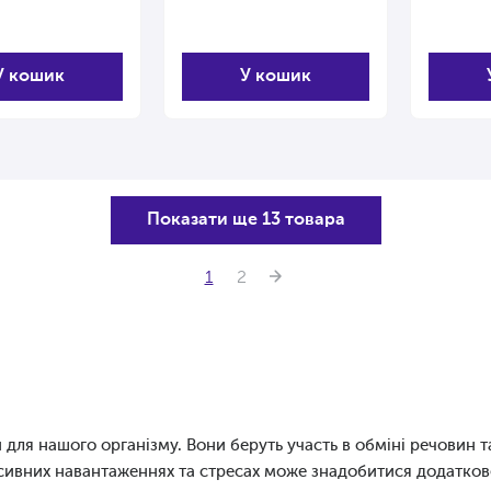
У кошик
У кошик
Показати ще 13 товара
1
2
для нашого організму. Вони беруть участь в обміні речовин та
сивних навантаженнях та стресах може знадобитися додатков