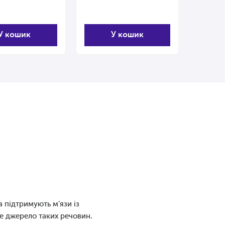
У кошик
У кошик
 підтримують м'язи із
е джерело таких речовин.