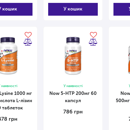
У кошик
У кошик
 наявності
У наявності
Lysine 1000 мг
Now 5-HTP 200мг 60
Now 
ислота L-лізин
капсул
500мг 
0 таблеток
786
грн
478
грн