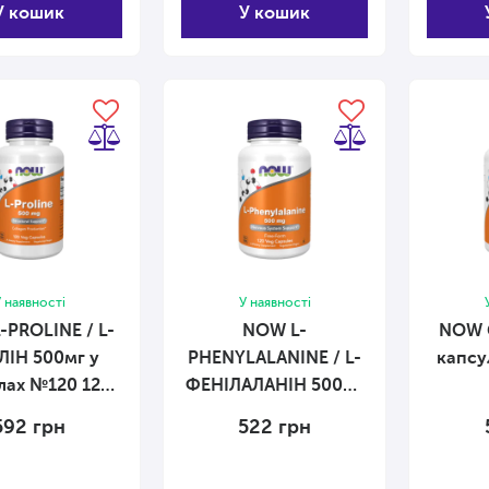
У кошик
У кошик
 наявності
У наявності
-PROLINE / L-
NOW L-
NOW 
ІН 500мг у
PHENYLALANINE / L-
капсул
ах №120 120
ФЕНІЛАЛАНІН 500мг
капсул
у капсулах №120 120
592
грн
522
грн
капсул