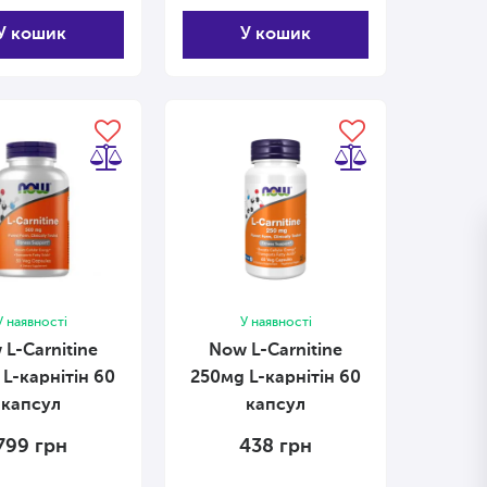
У кошик
У кошик
У наявності
У наявності
L-Carnitine
Now L-Carnitine
L-карнітін 60
250мg L-карнітін 60
капсул
капсул
799
грн
438
грн