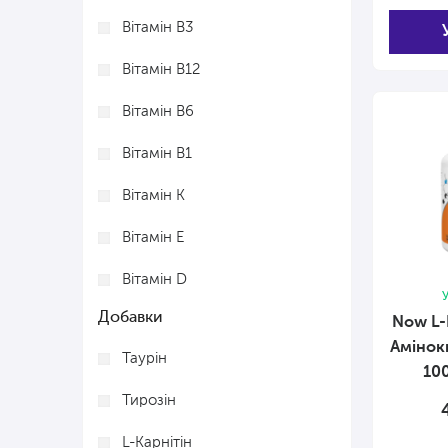
Вітамін В3
Вітамін В12
Вітамін В6
Вітамін В1
Вітамін К
Вітамін Е
Вітамін D
У
Добавки
Вітамін C
Now L-
Амінок
Таурін
Вітамін В
10
Тирозін
Вітамін А
L-Карнітін