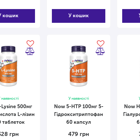
У кошик
У кошик
 наявності
У наявності
-Lysine 500мг
Now 5-HTP 100мг 5-
Now Hy
ислота L-лізин
Гідрокситриптофан
Гіалур
0 таблеток
60 капсул
6
328
грн
479
грн