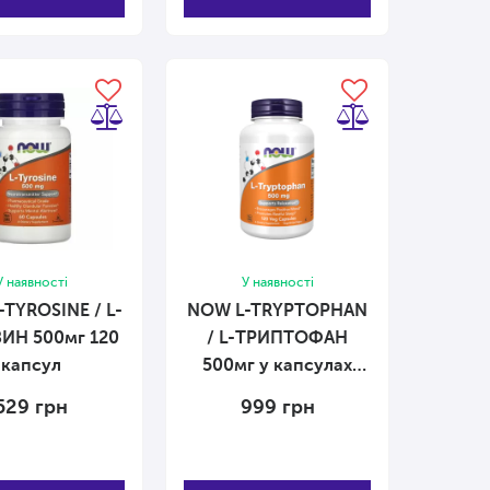
У наявності
У наявності
TYROSINE / L-
NOW L-TRYPTOPHAN
Н 500мг 120
/ L-ТРИПТОФАН
капсул
500мг у капсулах
№120 120 капсул
529
грн
999
грн