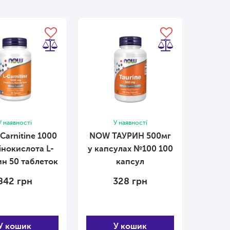
У наявності
У наявності
Carnitine 1000
NOW ТАУРИН 500мг
інокислота L-
у капсулах №100 100
карнітин 50 таблеток
капсул
842
грн
328
грн
У кошик
У кошик