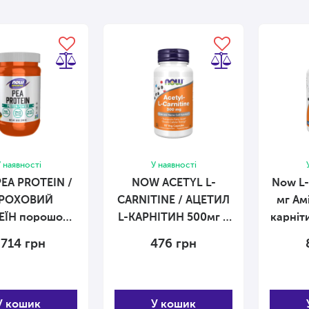
 наявності
У наявності
EA PROTEIN /
NOW ACETYL L-
Now L-
РОХОВИЙ
CARNITINE / АЦЕТИЛ
мг Ам
ЕЇН порошок
L-КАРНІТИН 500мг у
907 г
капсулах №50 50
 714
грн
476
грн
капсул
У кошик
У кошик