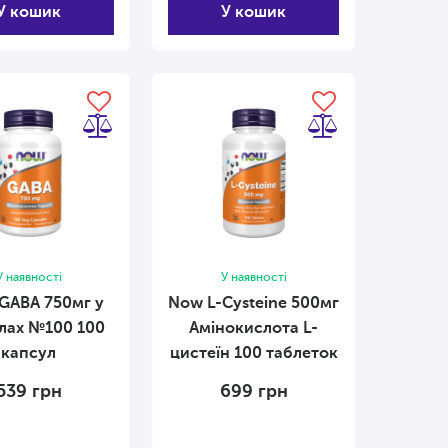
У кошик
У кошик
У наявності
У наявності
GABA 750мг у
Now L-Cysteine ​​500мг
ах №100 100
Амінокислота L-
капсул
цистеїн 100 таблеток
539
грн
699
грн