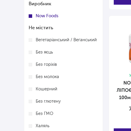
Виробник
Now Foods
Не містить
Вегетаріанський / Веганський
Без яєць
Без горіхів
У
Без молока
NO
Кошерний
ЛІПО
100м
Без глютену
Без ГМО
Халяль