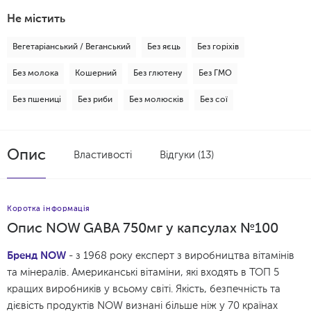
Не містить
Вегетаріанський / Веганський
Без яєць
Без горіхів
Без молока
Кошерний
Без глютену
Без ГМО
Без пшениці
Без риби
Без молюсків
Без сої
Опис
Властивості
Відгуки (13)
Коротка інформація
Опис NOW GABA 750мг у капсулах №100
Бренд NOW
- з 1968 року експерт з виробництва вітамінів
та мінералів. Американські вітаміни, які входять в ТОП 5
кращих виробників у всьому світі. Якість, безпечність та
дієвість продуктів NOW визнані більше ніж у 70 країнах