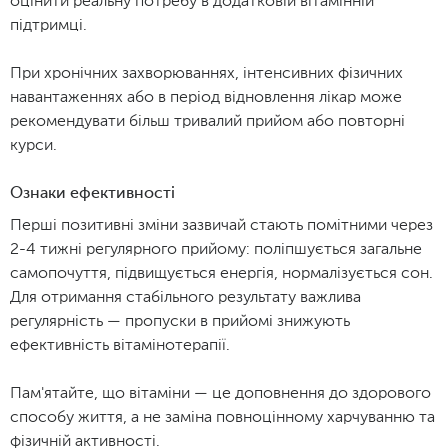
оцінити реальну потребу в додатковій вітамінній
підтримці.
При хронічних захворюваннях, інтенсивних фізичних
навантаженнях або в період відновлення лікар може
рекомендувати більш тривалий прийом або повторні
курси.
Ознаки ефективності
Перші позитивні зміни зазвичай стають помітними через
2-4 тижні регулярного прийому: поліпшується загальне
самопочуття, підвищується енергія, нормалізується сон.
Для отримання стабільного результату важлива
регулярність — пропуски в прийомі знижують
ефективність вітамінотерапії.
Пам'ятайте, що вітаміни — це доповнення до здорового
способу життя, а не заміна повноцінному харчуванню та
фізичній активності.