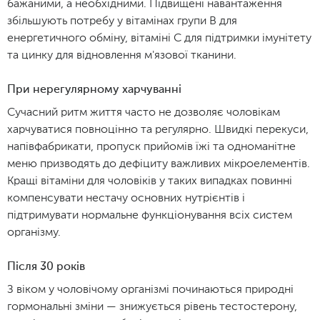
бажаними, а необхідними. Підвищені навантаження
збільшують потребу у вітамінах групи В для
енергетичного обміну, вітаміні С для підтримки імунітету
та цинку для відновлення м'язової тканини.
При нерегулярному харчуванні
Сучасний ритм життя часто не дозволяє чоловікам
харчуватися повноцінно та регулярно. Швидкі перекуси,
напівфабрикати, пропуск прийомів їжі та одноманітне
меню призводять до дефіциту важливих мікроелементів.
Кращі вітаміни для чоловіків у таких випадках повинні
компенсувати нестачу основних нутрієнтів і
підтримувати нормальне функціонування всіх систем
організму.
Після 30 років
З віком у чоловічому організмі починаються природні
гормональні зміни — знижується рівень тестостерону,