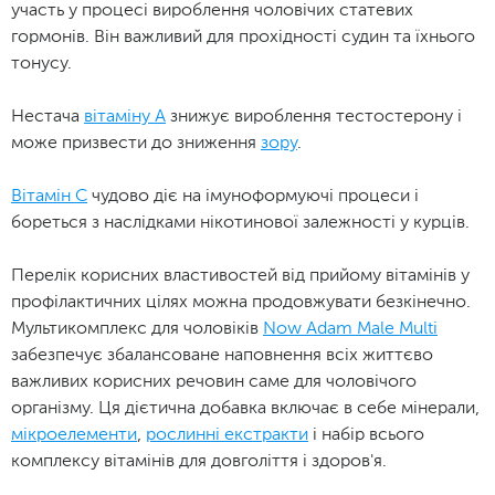
участь у процесі вироблення чоловічих статевих
гормонів. Він важливий для прохідності судин та їхнього
тонусу.
Нестача
вітаміну А
знижує вироблення тестостерону і
може призвести до зниження
зору
.
Вітамін С
чудово діє на імуноформуючі процеси і
бореться з наслідками нікотинової залежності у курців.
Перелік корисних властивостей від прийому вітамінів у
профілактичних цілях можна продовжувати безкінечно.
Мультикомплекс для чоловіків
Now Adam Male Multi
забезпечує збалансоване наповнення всіх життєво
важливих корисних речовин саме для чоловічого
організму. Ця дієтична добавка включає в себе мінерали,
мікроелементи
,
рослинні екстракти
і набір всього
комплексу вітамінів для довголіття і здоров'я.