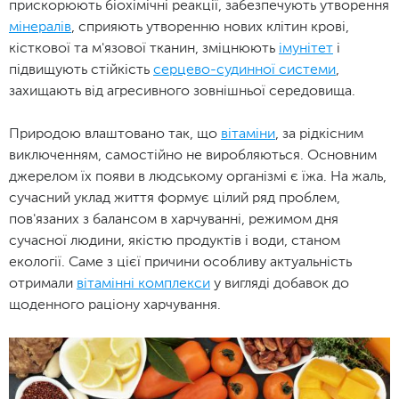
прискорюють біохімічні реакції, забезпечують утворення
мінералів
, сприяють утворенню нових клітин крові,
кісткової та м'язової тканин, зміцнюють
імунітет
і
підвищують стійкість
серцево-судинної системи
,
захищають від агресивного зовнішньої середовища.
Природою влаштовано так, що
вітаміни
, за рідкісним
виключенням, самостійно не виробляються. Основним
джерелом їх появи в людському організмі є їжа. На жаль,
сучасний уклад життя формує цілий ряд проблем,
пов'язаних з балансом в харчуванні, режимом дня
сучасної людини, якістю продуктів і води, станом
екології. Саме з цієї причини особливу актуальність
отримали
вітамінні комплекси
у вигляді добавок до
щоденного раціону харчування.