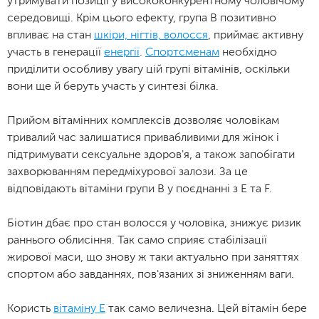
утримувати позиції у висококонкурентному чоловічому
середовищі. Крім цього ефекту, група В позитивно
впливає на стан
шкіри, нігтів, волосся
, приймає активну
участь в генерації
енергії
.
Спортсменам
необхідно
приділити особливу увагу цій групі вітамінів, оскільки
вони ще й беруть участь у синтезі білка.
Прийом вітамінних комплексів дозволяє чоловікам
тривалий час залишатися привабливими для жінок і
підтримувати сексуальне здоров'я, а також запобігати
захворюванням передміхурової залози. За це
відповідають вітаміни групи В у поєднанні з Е та F.
Біотин дбає про стан волосся у чоловіка, знижує ризик
раннього облисіння. Так само сприяє стабілізації
жирової маси, що знову ж таки актуально при заняттях
спортом або завданнях, пов'язаних зі зниженням ваги.
Користь
вітаміну Е
так само величезна. Цей вітамін бере