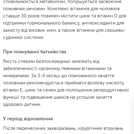
сповільнюється метаболізм, погіршується засвоєння
поживних речовин. Комплекс вітамінів для чоловіків
старше 30 років повинен містити цинк та вітамін D для
підтримки гормонального балансу, антиоксиданти для
захисту від вікових змін, а також вітаміни для серцево-
судинної системи.
При плануванні батьківства
Якість сперми безпосередньо залежить від
забезпеченості організму певними вітамінами та
мінералами. За 3-4 місяці до планованого зачаття
чоловікам рекомендується приймати фолієву кислоту,
вітамін Е, цинк та селен для поліпшення репродуктивної
функції та підвищення шансів на успішне зачаття
здорової дитини.
У період відновлення
Після перенесених захворювань, хірургічних втручань