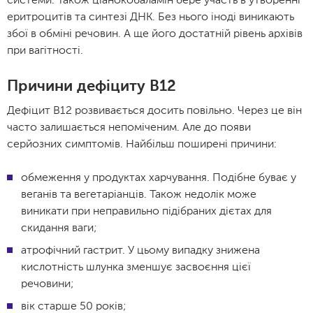
системи. Також ціанокобаламін бере участь в утворенні
еритроцитів та синтезі ДНК. Без нього іноді виникають
збої в обміні речовин. А ще його достатній рівень архівів
при вагітності.
Причини дефіциту B12
Дефіцит B12 розвивається досить повільно. Через це він
часто залишається непоміченим. Але до появи
серйозних симптомів. Найбільш поширені причини:
обмеження у продуктах харчування. Подібне буває у
веганів та вегетаріанців. Також недолік може
виникати при неправильно підібраних дієтах для
скидання ваги;
атрофічний гастрит. У цьому випадку знижена
кислотність шлунка зменшує засвоєння цієї
речовини;
вік старше 50 років;