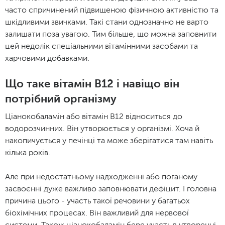
часто спричинений підвищеною фізичною активністю та
шкідливими звичками. Такі стани однозначно не варто
залишати поза увагою. Тим більше, що можна заповнити
цей недолік спеціальними вітамінними засобами та
харчовими добавками.
Що таке вітамін B12 і навіщо він
потрібний організму
Ціанокобаламін або вітамін В12 відноситься до
водорозчинних. Він утворюється у організмі. Хоча й
накопичується у печінці та може зберігатися там навіть
кілька років.
Але при недостатньому надходженні або поганому
засвоєнні дуже важливо заповнювати дефіцит. І головна
причина цього - участь такої речовини у багатьох
біохімічних процесах. Він важливий для нервової