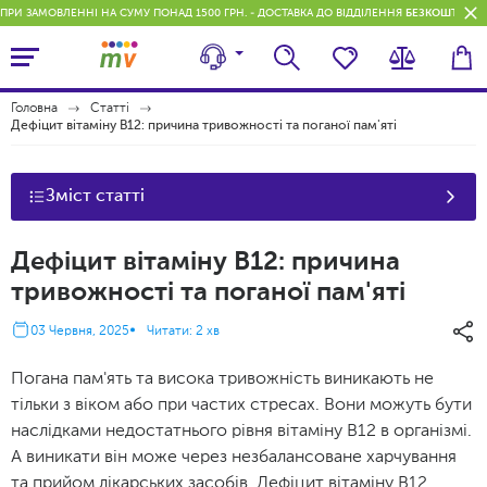
ПРИ ЗАМОВЛЕННІ НА СУМУ ПОНАД 1500 ГРН. - ДОСТАВКА ДО ВІДДІЛЕННЯ
БЕЗКОШТОВН
Головна
Статті
Дефіцит вітаміну В12: причина тривожності та поганої пам'яті
Зміст статті
Дефіцит вітаміну В12: причина
тривожності та поганої пам'яті
03 Червня, 2025
Читати: 2 хв
Погана пам'ять та висока тривожність виникають не
тільки з віком або при частих стресах. Вони можуть бути
наслідками недостатнього рівня вітаміну В12 в організмі.
А виникати він може через незбалансоване харчування
та прийом лікарських засобів. Дефіцит вітаміну В12