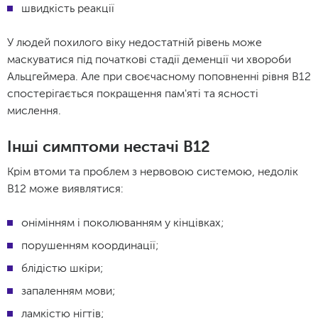
швидкість реакції
У людей похилого віку недостатній рівень може
маскуватися під початкові стадії деменції чи хвороби
Альцгеймера. Але при своєчасному поповненні рівня B12
спостерігається покращення пам'яті та ясності
мислення.
Інші симптоми нестачі B12
Крім втоми та проблем з нервовою системою, недолік
B12 може виявлятися:
онімінням і поколюванням у кінцівках;
порушенням координації;
блідістю шкіри;
запаленням мови;
ламкістю нігтів;