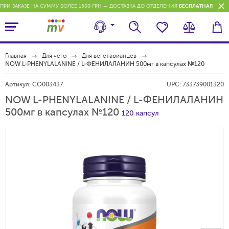
ПРИ ЗАКАЗЕ НА СУММУ БОЛЕЕ 1500 ГРН — ДОСТАВКА ДО ОТДЕЛЕНИЯ
БЕСПЛАТНАЯ
П
Главная
Для чего
Для вегетарианцев
NOW L-PHENYLALANINE / L-ФЕНИЛАЛАНИН 500мг в капсулах №120
Артикул:
CO003437
UPC:
733739001320
NOW L-PHENYLALANINE / L-ФЕНИЛАЛАНИН
500мг в капсулах №120
120 капсул