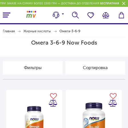
ПРИ ЗАКАЗЕ НА СУММУ БОЛЕЕ 1500 ГРН — ДОСТАВКА ДО ОТДЕЛЕНИЯ
БЕСПЛАТНАЯ
П
Главная
Жирные кислоты
Омега-3-6-9
Омега 3-6-9 Now Foods
Фильтры
Cортировка