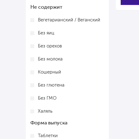
Не содержит
Вегетарианский / Веганский
Без яиц
Без орехов
Без молока
Кошерный
Без глютена
Без ГМО
Халяль
Форма выпуска
Без рыбы
Таблетки
Без моллюсков