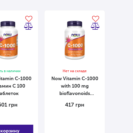
ть в наличии
Нет на складе
itamin C-1000
Now Vitamin С-1000
мин С 100
with 100 mg
аблеток
bioflavonoids
Витамин С-1000 со
501
грн
417
грн
100мг
биофлавоноидов 100
капсул
 корзину