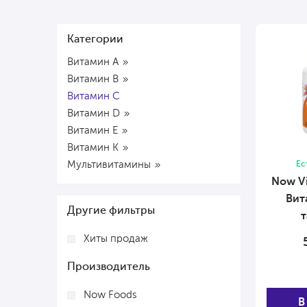
Категории
Витамин А
Витамин В
Витамин C
Витамин D
Витамин Е
Витамин К
Мультивитамины
Ес
Now V
Вита
Другие фильтры
т
Хиты продаж
Производитель
Now Foods
В