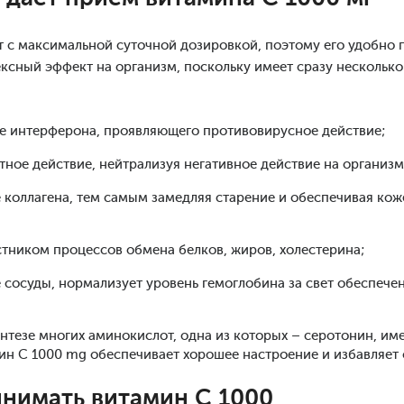
 с максимальной суточной дозировкой, поэтому его удобно п
ксный эффект на организм, поскольку имеет сразу несколько
е интерферона, проявляющего противовирусное действие;
тное действие, нейтрализуя негативное действие на организ
е коллагена, тем самым замедляя старение и обеспечивая кож
стником процессов обмена белков, жиров, холестерина;
 сосуды, нормализует уровень гемоглобина за свет обеспече
интезе многих аминокислот, одна из которых – серотонин, и
ин C 1000 mg обеспечивает хорошее настроение и избавляет 
инимать витамин С 1000