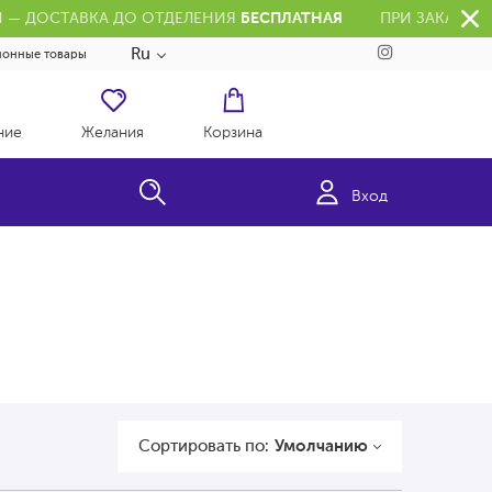
РН — ДОСТАВКА ДО ОТДЕЛЕНИЯ
БЕСПЛАТНАЯ
ПРИ ЗАКАЗЕ 
Ru
ионные товары
ние
Желания
Корзина
Вход
Сортировать по:
Умолчанию