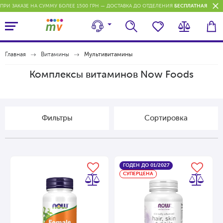
ПРИ ЗАКАЗЕ НА СУММУ БОЛЕЕ 1500 ГРН — ДОСТАВКА ДО ОТДЕЛЕНИЯ
БЕСПЛАТНАЯ
П
Главная
Витамины
Мультивитамины
Комплексы витаминов Now Foods
Фильтры
Cортировка
ГОДЕН ДО 01/2027
СУПЕРЦЕНА