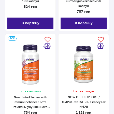
100 капсул
щитовидной железы 90
капсул
524
грн
707
грн
В корзину
В корзину
ТОP
Есть в наличии
Нет на складе
Now Beta-Glucans with
NOW DIET SUPPORT /
ImmunEnchancer Бета-
ЖИРОСЖИГАТЕЛЬ в капсулах
глюканы улучшенного
№120
действия 60 капсул
754
грн
1 151
грн