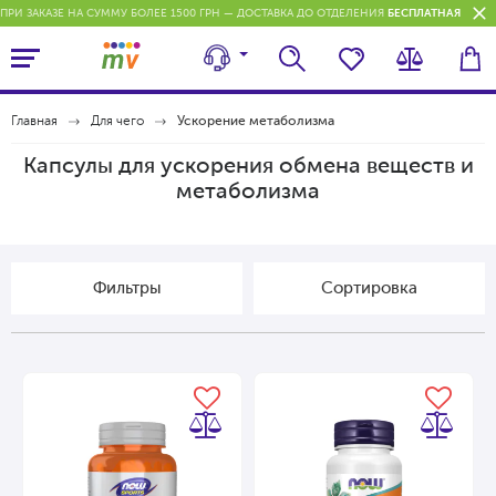
ПРИ ЗАКАЗЕ НА СУММУ БОЛЕЕ 1500 ГРН — ДОСТАВКА ДО ОТДЕЛЕНИЯ
БЕСПЛАТНАЯ
П
Главная
Для чего
Ускорение метаболизма
Капсулы для ускорения обмена веществ и
метаболизма
Фильтры
Cортировка