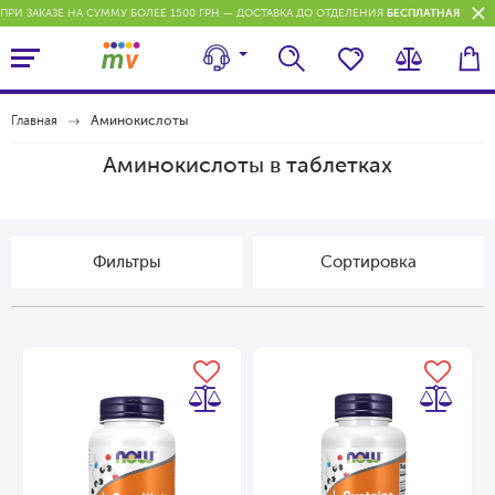
ПРИ ЗАКАЗЕ НА СУММУ БОЛЕЕ 1500 ГРН — ДОСТАВКА ДО ОТДЕЛЕНИЯ
БЕСПЛАТНАЯ
П
Главная
Аминокислоты
Аминокислоты в таблетках
Фильтры
Cортировка