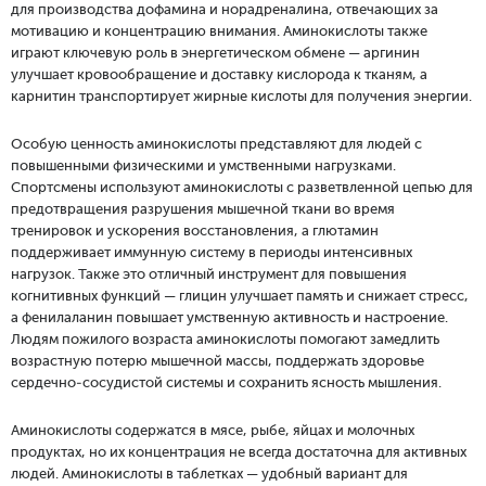
для производства дофамина и норадреналина, отвечающих за
мотивацию и концентрацию внимания. Аминокислоты также
играют ключевую роль в энергетическом обмене — аргинин
улучшает кровообращение и доставку кислорода к тканям, а
карнитин транспортирует жирные кислоты для получения энергии.
Особую ценность аминокислоты представляют для людей с
повышенными физическими и умственными нагрузками.
Спортсмены используют аминокислоты с разветвленной цепью для
предотвращения разрушения мышечной ткани во время
тренировок и ускорения восстановления, а глютамин
поддерживает иммунную систему в периоды интенсивных
нагрузок. Также это отличный инструмент для повышения
когнитивных функций — глицин улучшает память и снижает стресс,
а фенилаланин повышает умственную активность и настроение.
Людям пожилого возраста аминокислоты помогают замедлить
возрастную потерю мышечной массы, поддержать здоровье
сердечно-сосудистой системы и сохранить ясность мышления.
Аминокислоты содержатся в мясе, рыбе, яйцах и молочных
продуктах, но их концентрация не всегда достаточна для активных
людей. Аминокислоты в таблетках — удобный вариант для