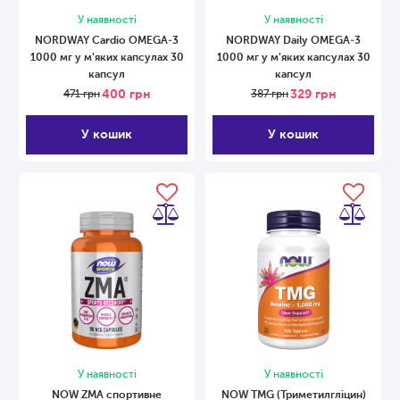
У наявності
У наявності
NORDWAY Cardio OMEGA-3
NORDWAY Daily OMEGA-3
1000 мг у м'яких капсулах 30
1000 мг у м'яких капсулах 30
капсул
капсул
400
грн
329
грн
471
грн
387
грн
У кошик
У кошик
У наявності
У наявності
NOW ZMA спортивне
NOW TMG (Триметилгліцин)