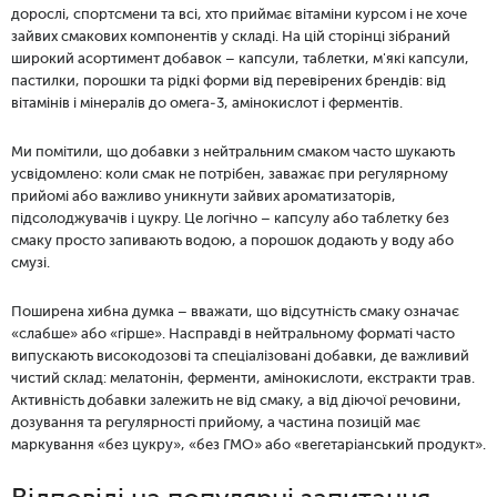
дорослі, спортсмени та всі, хто приймає вітаміни курсом і не хоче
зайвих смакових компонентів у складі. На цій сторінці зібраний
широкий асортимент добавок – капсули, таблетки, м'які капсули,
пастилки, порошки та рідкі форми від перевірених брендів: від
вітамінів і мінералів до омега-3, амінокислот і ферментів.
Ми помітили, що добавки з нейтральним смаком часто шукають
усвідомлено: коли смак не потрібен, заважає при регулярному
прийомі або важливо уникнути зайвих ароматизаторів,
підсолоджувачів і цукру. Це логічно – капсулу або таблетку без
смаку просто запивають водою, а порошок додають у воду або
смузі.
Поширена хибна думка – вважати, що відсутність смаку означає
«слабше» або «гірше». Насправді в нейтральному форматі часто
випускають високодозові та спеціалізовані добавки, де важливий
чистий склад: мелатонін, ферменти, амінокислоти, екстракти трав.
Активність добавки залежить не від смаку, а від діючої речовини,
дозування та регулярності прийому, а частина позицій має
маркування «без цукру», «без ГМО» або «вегетаріанський продукт».