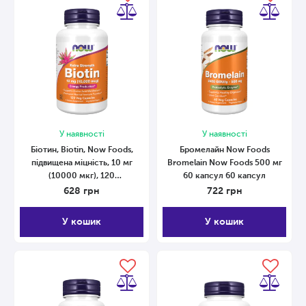
У наявності
У наявності
Біотин, Biotin, Now Foods,
Бромелайн Now Foods
підвищена міцність, 10 мг
Bromelain Now Foods 500 мг
(10000 мкг), 120
60 капсул 60 капсул
вегетаріанських капсул 120
628
грн
722
грн
капсул
У кошик
У кошик