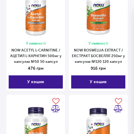
У наявності
У наявності
NOW ACETYL L-CARNITINE /
NOW BOSWELLIA EXTRACT /
АЦЕТИЛ L-КАРНІТИН 500мг у
ЕКСТРАКТ БОСВЕЛЛІЇ 250мг у
капсулах №50 50 капсул
капсулах №120 120 капсул
476
грн
916
грн
У кошик
У кошик