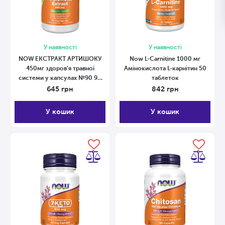
У наявності
У наявності
NOW ЕКСТРАКТ АРТИШОКУ
Now L-Carnitine 1000 мг
450мг здоров'я травної
Амінокислота L-карнітин 50
системи у капсулах №90 90
таблеток
капсул
645
грн
842
грн
У кошик
У кошик