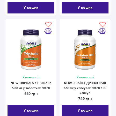
У кошик
У кошик
У наявності
У наявності
NOW TRIPHALA / ТРИФАЛА
NOW БЕТАЇН ГІДРОХЛОРИД
500 мг у таблетках №120
648 мг у капсулах №120 120
капсул
669
грн
749
грн
У кошик
У кошик