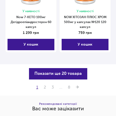
У наявності
У наявності
Now 7-KETO 100мг
NOW ХІТОЗАН ПЛЮС ХРОМ
Дегідроепіандростерон 60
500мг у капсулах №120 120
капсул
капсул
1 299
грн
759
грн
У кошик
У кошик
Показати ще 20 товара
1
2
3
...
8
Рекомендовані категорії
Вас може зацікавити