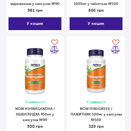
відновлення у капсулах №90
1000мг у таблетках №100
981
грн
866
грн
У кошик
У кошик
У наявності
У наявності
NOW ASHWAGANDHA /
NOW FENUGREEK /
АШВАГАНДХА 450мг у
ПАЖИТНИК 500мг у капсулах
капсулах №90
№100
500
грн
329
грн