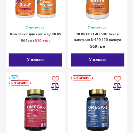
У наявності
У наявності
Комплекс для краси від NOW
NOW БІОТИН 5000мкг у
капсулах №120 120 капсул
819
грн
964
грн
569
грн
У кошик
У кошик
ТОP
СУПЕРЦІНА
СУПЕРЦІНА