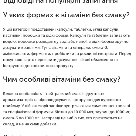
Відповіді на популярні запитання
У яких формах є вітаміни без смаку?
У цій категорії представлені капсули, таблетки, м'які капсули,
пастилки, порошки та рідкі форми. Капсули та таблетки запивають
водою, порошки розводять у воді або напої, а рідкі форми зручно
дозувати краплями. Тут є вітаміни та мінерали, омега-3,
амінокислоти, ферменти, пробіотики та рослинні екстракти. Перед
покупкою варто перевірити дозування, вікові обмеження та
інструкцію до конкретного продукту.
Чим особливі вітаміни без смаку?
Головна особливість – нейтральний смак і відсутність
ароматизаторів та підсолоджувачів, що зручно для курсового
прийому. У цій категорії частіше зустрічаються саме концентровані
та спеціалізовані формули: біотин до 10 000 мкг, таурин до 1000 мг,
омега-3 по 1000 мг. Насправді це вибір тих, хто орієнтується на
склад, а не на смак добавки.