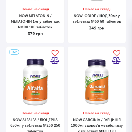
Немає на складі
Немає на складі
NOW MELATONIN /
NOW IODIDE / ЙОД 30мг у
МЕЛАТОНІН 1мг у таблетках
таблетках №60 60 таблеток
№100 100 таблеток
349
грн
379
грн
ТОP
Немає на складі
Немає на складі
NOW ALFALFA / ЛЮЦЕРНА
NOW GARCINIA / ГАРЦИНІЯ
650мг у таблетках №250 250
1000мг здоров'я метаболізму
таблеток
у таблетках №120 120