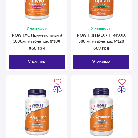
У наявності
У наявності
NOW TMG (Триметилгліцин)
NOW TRIPHALA / ТРИФАЛА
1000мг у таблетках №100
500 мг у таблетках №120
866
грн
669
грн
У кошик
У кошик