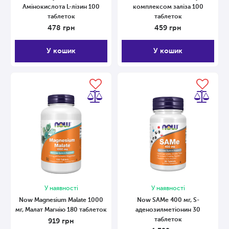
Амінокислота L-лізин 100
комплексом заліза 100
таблеток
таблеток
478
грн
459
грн
У кошик
У кошик
У наявності
У наявності
Now Magnesium Malate 1000
Now SAMe 400 мг, S-
мг, Малат Магнію 180 таблеток
аденозилметіонин 30
таблеток
919
грн