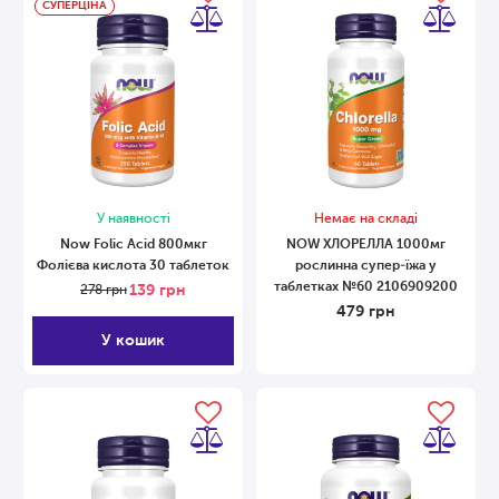
СУПЕРЦІНА
У наявності
Немає на складі
Now Folic Acid 800мкг
NOW ХЛОРЕЛЛА 1000мг
Фолієва кислота 30 таблеток
рослинна супер-їжа у
таблетках №60 2106909200
139
грн
278
грн
479
грн
У кошик