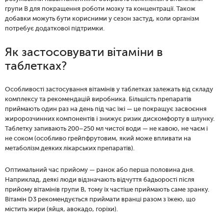
групи B для покращення роботи мозку та концентрації. Також
добавки можуть бути корисними у сезон застуд, коли організм
потребує додаткової підтримки.
Як застосовувати вітаміни в
таблетках?
Особливості застосування вітамінів у таблетках залежать від складу
комплексу та рекомендацій виробника. Більшість препаратів
приймають один раз на день під час їжі — це покращує засвоєння
жиророзчинних компонентів і знижує ризик дискомфорту в шлунку.
Таблетку запивають 200–250 мл чистої води — не кавою, не чаєм і
не соком (особливо грейпфрутовим, який може впливати на
метаболізм деяких лікарських препаратів).
Оптимальний час прийому — ранок або перша половина дня.
Наприклад, деякі люди відзначають відчуття бадьорості після
прийому вітамінів групи B, тому їх частіше приймають саме зранку.
Вітамін D3 рекомендується приймати вранці разом з їжею, що
містить жири (яйця, авокадо, горіхи).