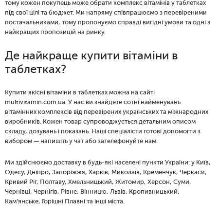
тому кожен покупець може обрати комплекс вітамінів у таблетках
під свої цілі та бюджет. Ми напряму співпрацюємо з перевіреними
постачальниками, тому пропонуємо справді вигідні умови та одні з
найкращих пропозицій на ринку.
Де найкраще купити вітаміни в
таблетках?
Купити якісні вітаміни в таблетках можна на сайті
multivitamin.com.ua. У нас ви знайдете сотні найменувань
вітамінних комплексів від перевірених українських та міжнародних
виробників. Кожен товар супроводжується детальним описом
складу, дозувань і показань. Наші спеціалісти готові допомогти з
вибором — напишіть у чат або зателефонуйте нам.
Ми здійснюємо доставку в будь-які населені пункти України: у Київ,
Одесу, Дніпро, Запоріжжя, Харків, Миколаїв, Кременчук, Черкаси,
Кривий Ріг, Полтаву, Хмельницький, Житомир, Херсон, Суми,
Чернівці, Чернігів, Рівне, Вінницю, Львів, Кропивницький,
Кам’янське, Горішні Плавні та інші міста.