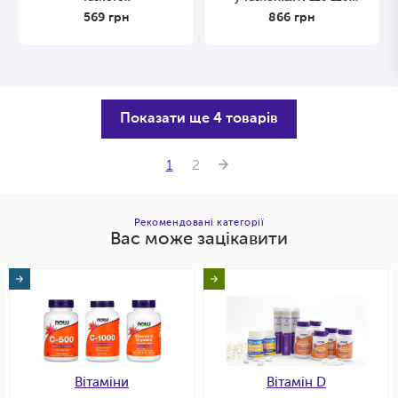
таблеток
569
грн
866
грн
Показати ще 4 товарів
1
2
Рекомендовані категорії
Вас може зацікавити
Вітаміни
Вітамін D