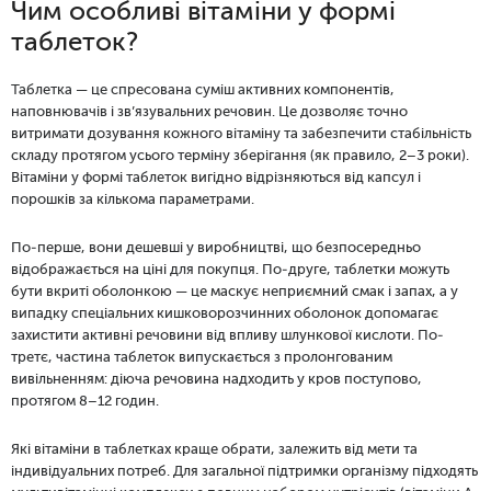
Чим особливі вітаміни у формі
таблеток?
Таблетка — це спресована суміш активних компонентів,
наповнювачів і зв’язувальних речовин. Це дозволяє точно
витримати дозування кожного вітаміну та забезпечити стабільність
складу протягом усього терміну зберігання (як правило, 2–3 роки).
Вітаміни у формі таблеток вигідно відрізняються від капсул і
порошків за кількома параметрами.
По-перше, вони дешевші у виробництві, що безпосередньо
відображається на ціні для покупця. По-друге, таблетки можуть
бути вкриті оболонкою — це маскує неприємний смак і запах, а у
випадку спеціальних кишковорозчинних оболонок допомагає
захистити активні речовини від впливу шлункової кислоти. По-
третє, частина таблеток випускається з пролонгованим
вивільненням: діюча речовина надходить у кров поступово,
протягом 8–12 годин.
Які вітаміни в таблетках краще обрати, залежить від мети та
індивідуальних потреб. Для загальної підтримки організму підходять