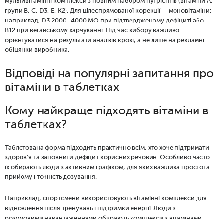
мультивітамінні комплекси з повним набором нутрієнтів (вітаміни A,
групи B, C, D3, E, K2). Для цілеспрямованої корекції — моновітаміни:
наприклад, D3 2000–4000 МО при підтвердженому дефіциті або
B12 при веганському харчуванні. Під час вибору важливо
орієнтуватися на результати аналізів крові, а не лише на рекламні
обіцянки виробника.
Відповіді на популярні запитання про
вітаміни в таблетках
Кому найкраще підходять вітаміни в
таблетках?
Таблетована форма підходить практично всім, хто хоче підтримати
здоров’я та заповнити дефіцит корисних речовин. Особливо часто
їх обирають люди з активним графіком, для яких важлива простота
прийому і точність дозування.
Наприклад, спортсмени використовують вітамінні комплекси для
відновлення після тренувань і підтримки енергії. Люди з
розумовими навантаженнями обирають комплекси з вітамінами