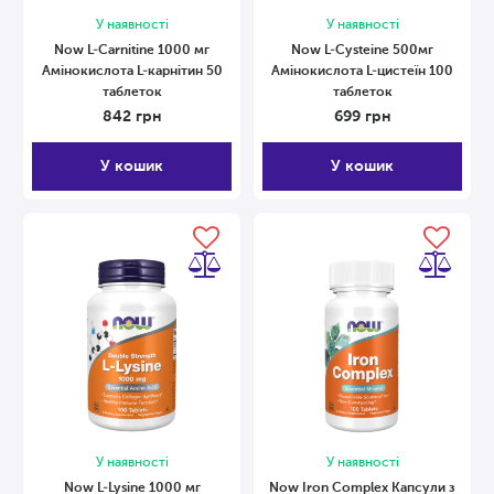
У наявності
У наявності
Now L-Carnitine 1000 мг
Now L-Cysteine ​​500мг
Амінокислота L-карнітин 50
Амінокислота L-цистеїн 100
таблеток
таблеток
842
грн
699
грн
У кошик
У кошик
У наявності
У наявності
Now L-Lysine 1000 мг
Now Iron Complex Капсули з