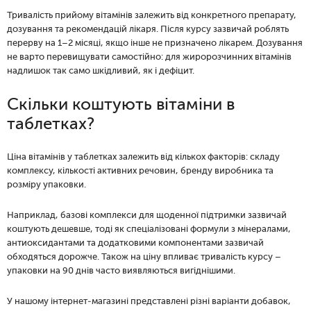
Тривалість прийому вітамінів залежить від конкретного препарату,
дозування та рекомендацій лікаря. Після курсу зазвичай роблять
перерву на 1–2 місяці, якщо інше не призначено лікарем. Дозування
не варто перевищувати самостійно: для жиророзчинних вітамінів
надлишок так само шкідливий, як і дефіцит.
Скільки коштують вітаміни в
таблетках?
Ціна вітамінів у таблетках залежить від кількох факторів: складу
комплексу, кількості активних речовин, бренду виробника та
розміру упаковки.
Наприклад, базові комплекси для щоденної підтримки зазвичай
коштують дешевше, тоді як спеціалізовані формули з мінералами,
антиоксидантами та додатковими компонентами зазвичай
обходяться дорожче. Також на ціну впливає тривалість курсу –
упаковки на 90 днів часто виявляються вигіднішими.
У нашому інтернет-магазині представлені різні варіанти добавок,