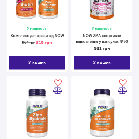
У наявності
У наявності
Комплекс для краси від NOW
NOW ZMA спортивне
відновлення у капсулах №90
819
грн
964
грн
981
грн
У кошик
У кошик