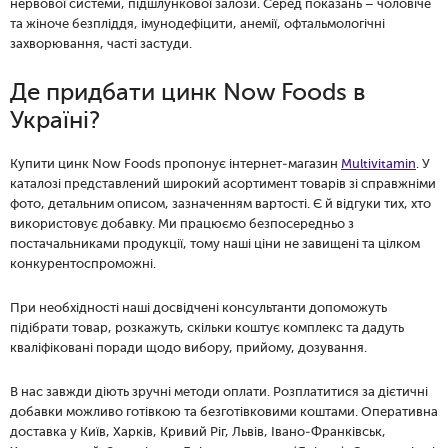
нервової системи, підшлункової залози. Серед показань – чоловіче
та жіноче безпліддя, імунодефіцити, анемії, офтальмологічні
захворювання, часті застуди.
Де придбати цинк Now Foods в
Україні?
Купити цинк Now Foods пропонує інтернет-магазин
Multivitamin
. У
каталозі представлений широкий асортимент товарів зі справжніми
фото, детальним описом, зазначенням вартості. Є й відгуки тих, хто
використовує добавку. Ми працюємо безпосередньо з
постачальниками продукції, тому наші ціни не завищені та цілком
конкурентоспроможні.
При необхідності наші досвідчені консультанти допоможуть
підібрати товар, розкажуть, скільки коштує комплекс та дадуть
кваліфіковані поради щодо вибору, прийому, дозування.
В нас завжди діють зручні методи оплати. Розплатитися за дієтичні
добавки можливо готівкою та безготівковими коштами. Оперативна
доставка у Київ, Харків, Кривий Ріг, Львів, Івано-Франківськ,