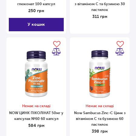
глюконат 100 капсул
з вітаміном С та бузиною 30
пастилок
250
грн
311
грн
У кошик
Немає на складі
Немає на складі
NOW ЦИНК ПІКОЛІНАТ 50мг у
Now Sambucus Zinc-C Цинк з
капсулах №60 60 капсул
вітаміном С та бузиною 60
пастилок
584
грн
398
грн