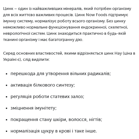
Цинк – один із найважливіших мінералів, який потрібен організму
для всіх життєво важливих процесів. Цинк Now Foods підтримує
імунну систему, нормалізує роботу всього організму. Без цинку
неможливо нормальне функціонування ендокринної, скелетної,
неврологічної систем. Цинк знаходиться практично в будь-якій
тканині організму і має багатогранну дію.
Серед основних властивостей, якими відрізняється цинк Нау (ціна в
Україні є), слід виділити:
перешкода для утворення вільних радикалів;
активація білкового синтезу;
регуляція роботи статевих залоз;
зміцнення імунітету;
покращення стану шкіри, волосся, нігтів;
нормалізація цукру в крові і таке інше.