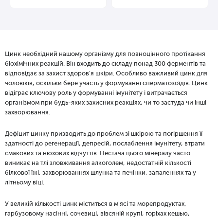
Цинк необхідний нашому організму для повноцінного протікання
біохімічних реакцій. Він входить до складу понад 300 ферментів та
відповідає за захист здоров'я шкіри. Особливо важливий цинк для
чоловіків, оскільки бере участь у формуванні сперматозоїдів. Цинк
відіграє ключову роль у формуванні імунітету і витрачається
організмом при будь-яких захисних реакціях, чи то застуда чи інші
захворювання.
Дефіцит цинку призводить до проблем зі шкірою та погіршення її
здатності до регенерації, депресій, послаблення імунітету, втрати
смакових та нюхових відчуттів. Нестача цього мінералу часто
виникає на тлі зловживання алкоголем, недостатній кількості
білкової їжі, захворюваннях шлунка та печінки, запаленнях та у
літньому віці.
У великій кількості цинк міститься в м'ясі та морепродуктах,
гарбузовому насінні, сочевиці, вівсяній крупі, горіхах кешью,