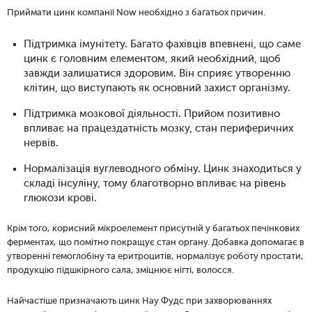
Приймати цинк компанії Now необхідно з багатьох причин.
Підтримка імунітету. Багато фахівців впевнені, що саме
цинк є головним елементом, який необхідний, щоб
завжди залишатися здоровим. Він сприяє утворенню
клітин, що виступають як основний захист організму.
Підтримка мозкової діяльності. Прийом позитивно
впливає на працездатність мозку, стан периферичних
нервів.
Нормалізація вуглеводного обміну. Цинк знаходиться у
складі інсуліну, тому благотворно впливає на рівень
глюкози крові.
Крім того, корисний мікроелемент присутній у багатьох печінкових
ферментах, що помітно покращує стан органу. Добавка допомагає в
утворенні гемоглобіну та еритроцитів, нормалізує роботу простати,
продукцію підшкірного сала, зміцнює нігті, волосся.
Найчастіше призначають цинк Нау Фудс при захворюваннях