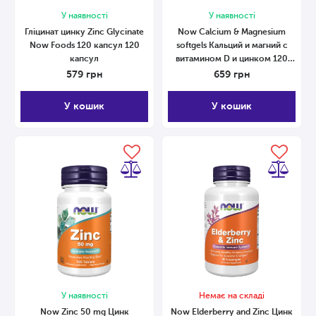
У наявності
У наявності
Гліцинат цинку Zinc Glycinate
Now Calcium & Magnesium
Now Foods 120 капсул 120
softgels Кальций и магний с
капсул
витамином D и цинком 120
капсул
579
грн
659
грн
У кошик
У кошик
У наявності
Немає на складі
Now Zinc 50 mg Цинк
Now Elderberry and Zinc Цинк