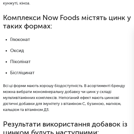
кунжуті, кіноа.
Комплекси Now Foods містять цинк у
таких формах:
Глюконат
Оксид
Піколінат
Бісгліцинат
Всі ці форми мають хорошу біодоступність. В асортименті бренду
можна вибрати мономінеральну добавку чи цинк у складі
мультивітамінних комплексів. Непоганий ефект мають цинкові
дієтичні добавки для імунітету з вітаміном С, бузиною, магнієм,
кальцієм та вітаміном Д3.
Результати використання добавок із
цинком будуть наступними: