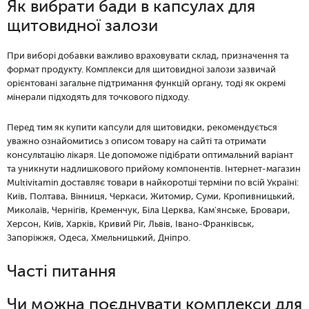
Як вибрати бади в капсулах для
щитовидної залози
При виборі добавки важливо враховувати склад, призначення та
формат продукту. Комплекси для щитовидної залози зазвичай
орієнтовані загальне підтримання функцій органу, тоді як окремі
мінерали підходять для точкового підходу.
Перед тим як купити капсули для щитовидки, рекомендується
уважно ознайомитись з описом товару на сайті та отримати
консультацію лікаря. Це допоможе підібрати оптимальний варіант
та уникнути надлишкового прийому компонентів. Інтернет-магазин
Multivitamin доставляє товари в найкоротші терміни по всій Україні:
Київ, Полтава, Вінниця, Черкаси, Житомир, Суми, Кропивницький,
Миколаїв, Чернігів, Кременчук, Біла Церква, Кам'янське, Бровари,
Херсон, Київ, Харків, Кривий Ріг, Львів, Івано-Франківськ,
Запоріжжя, Одеса, Хмельницький, Дніпро.
Часті питання
Чи можна поєднувати комплекси для