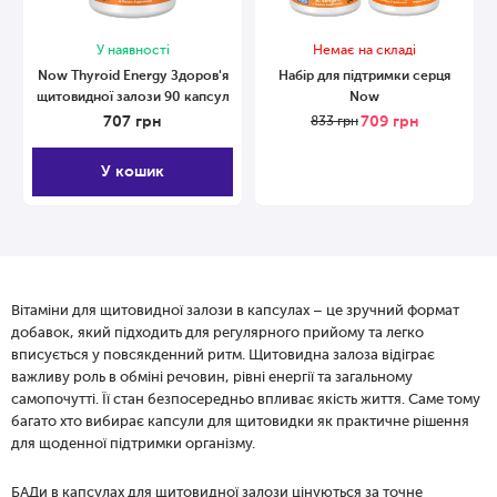
У наявності
Немає на складі
Now Thyroid Energy Здоров'я
Набір для підтримки серця
щитовидної залози 90 капсул
Now
707
грн
709
грн
833
грн
У кошик
Вітаміни для щитовидної залози в капсулах – це зручний формат
добавок, який підходить для регулярного прийому та легко
вписується у повсякденний ритм. Щитовидна залоза відіграє
важливу роль в обміні речовин, рівні енергії та загальному
самопочутті. Її стан безпосередньо впливає якість життя. Саме тому
багато хто вибирає капсули для щитовидки як практичне рішення
для щоденної підтримки організму.
БАДи в капсулах для щитовидної залози цінуються за точне